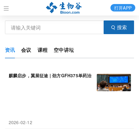
打开APP
搜索
资讯
会议
课程
空中讲坛
麒麟启步，翼展征途 | 劲方GFH375单药治疗胰腺癌III期研究("麒麟
2026-02-12