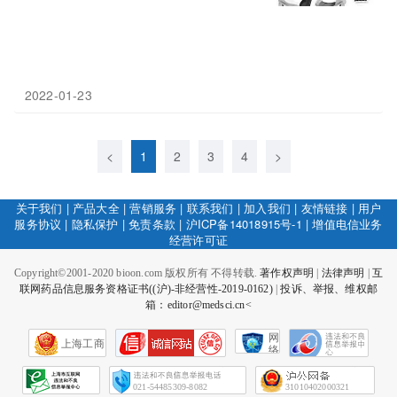
2022-01-23
<
1
2
3
4
>
关于我们
|
产品大全
|
营销服务
|
联系我们
|
加入我们
|
友情链接
|
用户
服务协议
|
隐私保护
|
免责条款
|
沪ICP备14018915号-1
|
增值电信业务
经营许可证
Copyright©2001-2020 bioon.com 版权所有 不得转载.
著作权声明
|
法律声明
|
互
联网药品信息服务资格证书((沪)-非经营性-2019-0162)
|
投诉、举报、维权邮
箱：editor@medsci.cn<
网
上海工商
络
社
会
征
021-54485309-8082
31010402000321