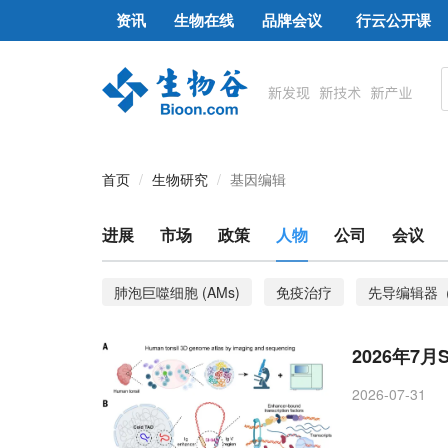
资讯
生物在线
品牌会议
行云公开课
首页
生物研究
基因编辑
进展
市场
政策
人物
公司
会议
肺泡巨噬细胞 (AMs)
免疫治疗
先导编辑器（
遗传性免疫缺陷病
SMART
基因治疗
2026年7月
基因组编辑
胞嘧啶碱基编辑器（CBEs）
胶
2026-07-31
ContactSeek