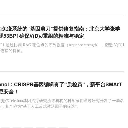
v：为免疫系统的“基因剪刀”提供修复指南：北京大学张学
53BP1确保V(D)J重组的精准与稳定
1 通过协调 RAG 靶位点的序列强度（sequence strength），塑造 V(D)J
端连接的特征。
technol：CRISPR基因编辑有了“质检员”，新平台SMArT
更安全！
斐尔Telethon基因治疗研究所等机构的科学家们通过研究开发了一套名
平台，其全称为“基于人工反式激活因子的筛选”。