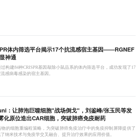
RISPR体内筛选平台揭示17个抗流感宿主基因——RGNEF
各显神通
过构建84种CRISPR基因敲除小鼠品系的体内筛选平台，成功发现了17
型流感病毒感染的宿主基因。
mmuni：让肺泡巨噬细胞"战场倒戈"，刘鉴峰/张玉民等发
雾化原位造出CAR细胞，突破肺癌免疫耐药
药物的细胞重编程策略，为突破肺癌免疫治疗中的免疫抑制屏障提供了
现了纳米技术与免疫学交叉融合、提升治疗效果的应用价值。