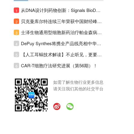
从DNA设计到药物创新：Signals BioDesign如何重塑分子生物学研发生态！
1
贝克曼库尔特连续三年荣获中国财经峰会三项大奖！
2
士泽生物通用型细胞新药治疗帕金森病注册临床II期全部入组完成！
3
DePuy Synthes将携全产品线亮相中华医学会运动医疗分会大会，加码布局中国运动医学创新赛道！
4
【人工耳蜗技术解读】不止听见，更要听见未来 ---- 智能耳蜗，开启人工耳蜗技术新纪元！
5
CAR-T细胞疗法研究进展（第56期）！
6
如需了解生物行业更多信息
请关注我们其他的社交平台