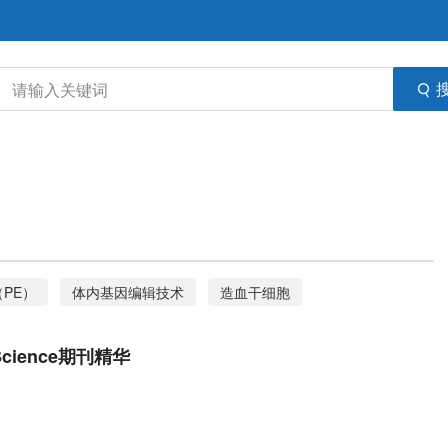
PE）
体内基因编辑技术
造血干细胞
胞嘧啶碱基编辑器（CBE）
病毒样颗粒（VLPs）
预后
Science期刊精华
质母细胞瘤
性别差异
CAR-T细胞
免疫疗法