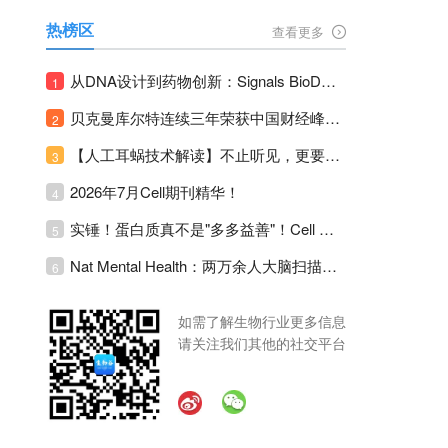
热榜区
查看更多
从DNA设计到药物创新：Signals BioDesign如何重塑分子生物学研发生态！
1
贝克曼库尔特连续三年荣获中国财经峰会三项大奖！
2
【人工耳蜗技术解读】不止听见，更要听见未来 ---- 智能耳蜗，开启人工耳蜗技术新纪元！
3
2026年7月Cell期刊精华！
4
实锤！蛋白质真不是"多多益善"！Cell Press Blue：适度限蛋白，反而拉长健康寿命！
5
Nat Mental Health：两万余人大脑扫描刷新抑郁脑科学认知！抑郁不只是情绪病，视觉、运动脑区同步受损！
6
如需了解生物行业更多信息
请关注我们其他的社交平台