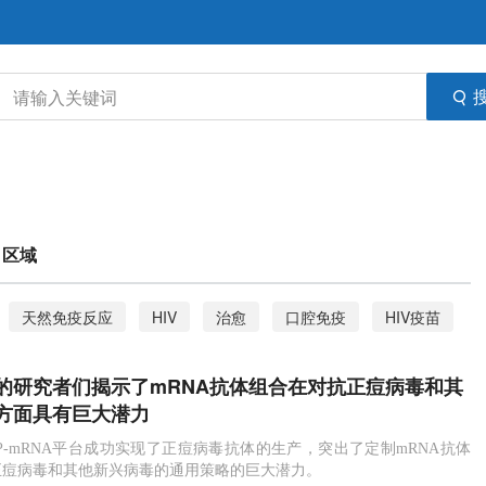
区域
天然免疫反应
HIV
治愈
口腔免疫
HIV疫苗
防护
疫苗
流行
检测
鼠疫
鼠疫耶尔森菌
的研究者们揭示了mRNA抗体组合在对抗正痘病毒和其
发病机制
方面具有巨大潜力
P-mRNA平台成功实现了正痘病毒抗体的生产，突出了定制mRNA抗体
正痘病毒和其他新兴病毒的通用策略的巨大潜力。