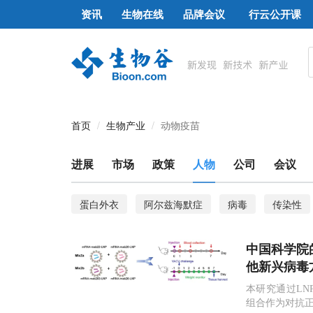
资讯
生物在线
品牌会议
行云公开课
首页
生物产业
动物疫苗
进展
市场
政策
人物
公司
会议
蛋白外衣
阿尔兹海默症
病毒
传染性
肺结核
免疫治疗
卡介苗
流感疫苗
中国科学院
工作原理
阿米巴原虫
致命
脑花儿
他新兴病毒
本研究通过LN
组合作为对抗