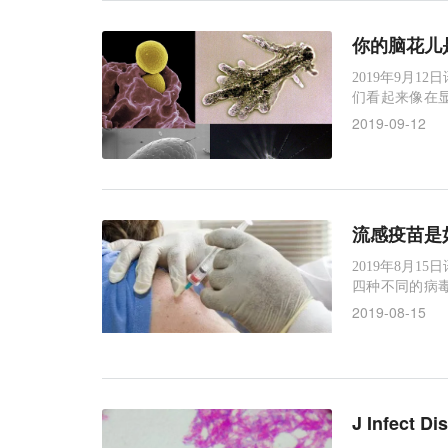
你的脑花儿
2019年9月1
们看起来像在
本无害的阿米
2019-09-12
它们撕碎。被
时，会让人做噩梦
流感疫苗是
2019年8月1
四种不同的病
射流感疫苗，
2019-08-15
虽然你可能会
的。流感疫苗简
开始。当
J Infe