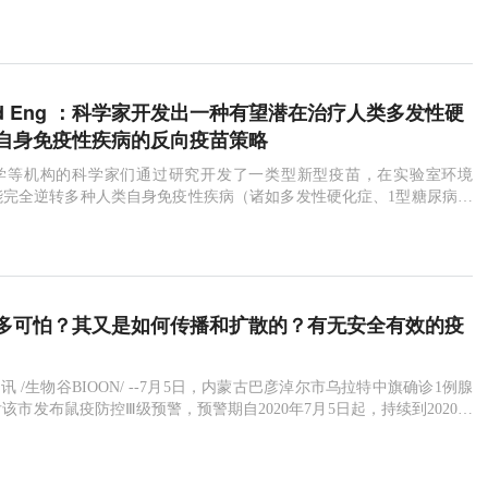
omed Eng ：科学家开发出一种有望潜在治疗人类多发性硬
自身免疫性疾病的反向疫苗策略
学等机构的科学家们通过研究开发了一类型新型疫苗，在实验室环境
能完全逆转多种人类自身免疫性疾病（诸如多发性硬化症、1型糖尿病和
，且并不会关闭机体免疫系统的其它部分。
多可怕？其又是如何传播和扩散的？有无安全有效的疫
3日 讯 /生物谷BIOON/ --7月5日，内蒙古巴彦淖尔市乌拉特中旗确诊1例腺
该市发布鼠疫防控Ⅲ级预警，预警期自2020年7月5日起，持续到2020年
，蒙古国西部的科布多省也确诊了2例鼠疫病例，刚果（金）伊图里省也
疫情。针对此次出现在巴彦淖尔市的鼠疫病例，内蒙古疾控中心分析研
沙鼠疫源地疫源