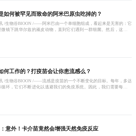
是如何被罕见而致命的阿米巴原虫吃掉的？
2日讯 /生物谷BIOON /——阿米巴由一个单细胞组成，看起来是无害的：它
显微镜下跳华尔兹的顽皮动物，直到它们遇到一群细菌。然后，这些原
巴变形虫突然变成了邪恶的斑点，吞噬了细菌，然后用消化酶慢慢地把
杀死的细菌很难让人流泪，但阿米巴原虫的消化能力在人脑中发挥出来
。感染Naegleria fowleri，即所谓的食脑阿米巴原虫，极为
如何工作的？打疫苗会让你患流感么？
5日讯 /生物谷BIOON /——流感是疫苗的一个不断变化的目标。每年，多达
毒循环，它们不断进化以逃避我们的免疫系统。因此，我们需要每年注
以提供最佳的预防流感的措施，而不是在儿童时期进行长期免疫接种。
在注射流感疫苗后生病，但是注射流感疫苗会导致流感的说法是错误
史流感疫苗最初是在20世纪30年代和40年代开发的，从分离流感病毒
ct Dis：意外！卡介苗竟然会增强天然免疫反应