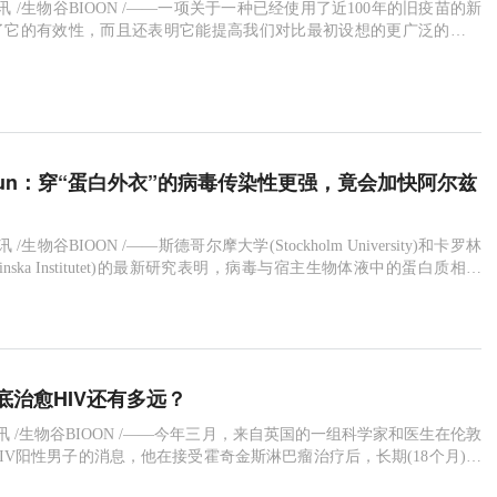
6日讯 /生物谷BIOON /——一项关于一种已经使用了近100年的旧疫苗的新
了它的有效性，而且还表明它能提高我们对比最初设想的更广泛的细菌
究成果于近日发表在《Journal of Infectious Diseases》上。卡介苗
Calmette-Guerin，BCG）自1921年以来一直用于结核病疫苗。威灵顿奥塔哥大
mmun：穿“蛋白外衣”的病毒传染性更强，竟会加快阿尔兹
讯 /生物谷BIOON /——斯德哥尔摩大学(Stockholm University)和卡罗林
linska Institutet)的最新研究表明，病毒与宿主生物体液中的蛋白质相互
毒表面形成一层蛋白质。这种蛋白外壳使病毒更具传染性，并促进了神
如阿尔茨海默病)斑块的形成。病毒是死的还是活的？嗯…两者都有。病
胞内繁殖，并利用宿
底治愈HIV还有多远？
1日讯 /生物谷BIOON /——今年三月，来自英国的一组科学家和医生在伦敦
IV阳性男子的消息，他在接受霍奇金斯淋巴瘤治疗后，长期(18个月)处
。这一意想不到的成功引发了新一轮关于治愈艾滋病毒的讨论。自2008年