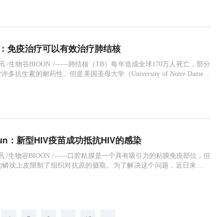
一直试图复制治愈“柏林病人”艾滋病毒的治疗方法。当时，艾滋病毒研
人兴奋地获悉，这名男子似乎已经治愈了他的艾滋病毒。他在
ep：免疫治疗可以有效治疗肺结核
7日讯 /生物谷BIOON /——肺结核（TB）每年造成全球170万人死亡，部分
抗生素的耐药性。但是美国圣母大学（University of Notre Dame，
学）的一项新研究表明感染的细胞释放的新物质可以与抗生素一起协同
统，从而帮助对抗疾病。图片来源：EMBO Reports这项研究发表在《E
ts》上，由生物科学系
mmun：新型HIV疫苗成功抵抗HIV的感染
2日讯 /生物谷BIOON /——口腔粘膜是一个具有吸引力的粘膜免疫部位，但
的鳞状上皮限制了组织对抗原的摄取。为了解决这个问题，近日来自美
的研究人员开发了一种修饰的无针注射装置用于输送疫苗到达恒河猴的
SL/B)组织中以抵抗HIV-1的感染，相关研究成果于近日发表在《Natur
ions》上，题为“HIV-1 vaccin