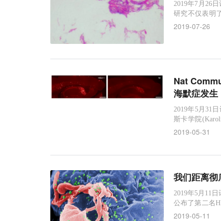
2019年7月2
研究不仅表明
的免疫反应，相关研
2019-07-26
（Bacille 
学(Unive
Nat Co
海默症发生
2019年5月31日
斯卡学院(Karo
作用，会在病
2019-05-31
经退行性疾病(
毒只能在活细
我们距离彻
2019年5月1
公布了第二名H
于HIV缓解期
2019-05-11