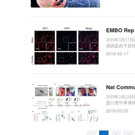
以来，科学家们
究领域的许多
EMBO R
2019年3月1
原因是由于其对许多
又称诺特丹大
2019-03-17
增强机体免疫系
MBO Repor
Nat Co
2019年2月2
是口腔中厚厚
国埃默里大学
2019-02-22
舌下和口腔颊面(
e Communicat