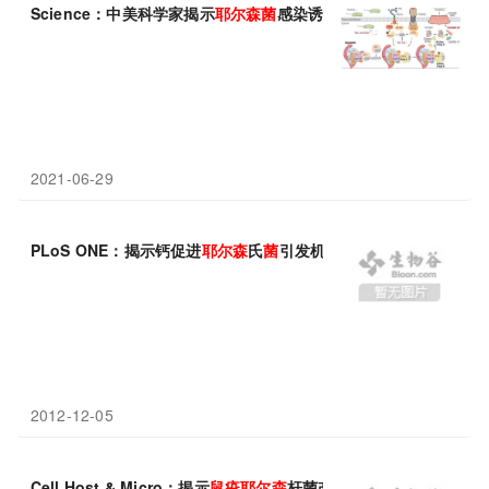
Science：中美科学家揭示
耶
尔
森
菌
感染诱导宿主细胞焦亡机制
2021-06-29
PLoS ONE：揭示钙促进
耶
尔
森
氏
菌
引发机体感染的分子机制
2012-12-05
Cell Host & Micro：揭示
鼠疫
耶
尔
森
杆菌改变细胞死亡方式来杀灭