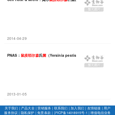
2014-04-29
PNAS：
鼠疫
耶
尔
森
氏
菌
（Yersinia pestis）突变率的历史演变
2013-01-05
关于我们
|
产品大全
|
营销服务
|
联系我们
|
加入我们
|
友情链接
|
用户
服务协议
|
隐私保护
|
免责条款
|
沪ICP备14018915号-1
|
增值电信业务