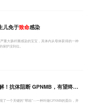
新生儿免于
致命
感染
生严重大肠杆菌感染的宝宝，其体内从母体获得的一种
的保护没到位。
解！抗体阻断 GPNMB，有望终止病程
了一个关键的“帮凶”—一种叫做GPNMB的蛋白，并