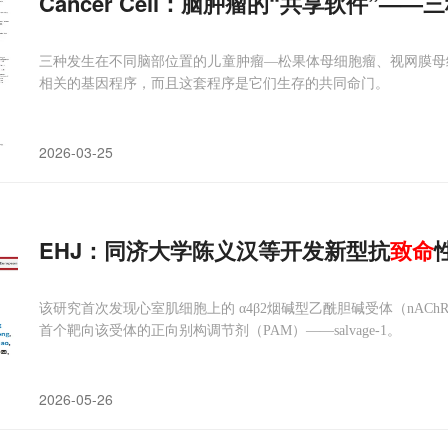
Cancer Cell：脑肿瘤的“共享软件”—
三种发生在不同脑部位置的儿童肿瘤—松果体母细胞瘤、视网膜母细胞
相关的基因程序，而且这套程序是它们生存的共同命门。
2026-03-25
EHJ：同济大学陈义汉等开发新型抗
致命
该研究首次发现心室肌细胞上的 α4β2烟碱型乙酰胆碱受体（nAC
首个靶向该受体的正向别构调节剂（PAM）——salvage-1。
2026-05-26