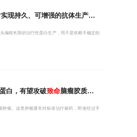
注射实现持久、可增强的抗体生产，对抗
致命
流感
源头编程长期的治疗性蛋白生产，而不是依赖不确定的
AR 蛋白，有望攻破
致命
脑瘤胶质母细胞瘤
瘤肿瘤。这类肿瘤通常对标准治疗耐药，即使经过手