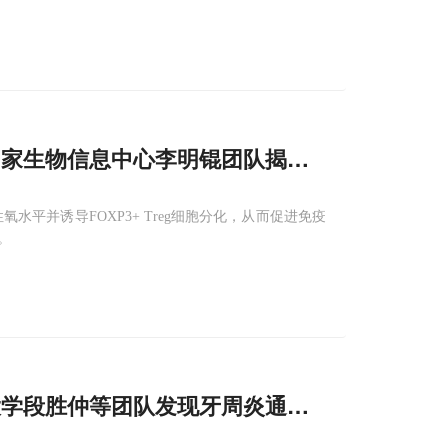
国家生物信息中心李明锟团队揭示微小微单胞菌
氧水平并诱导FOXP3+ Treg细胞分化，从而促进免疫
。
学段胜仲等团队发现牙周炎通过IL-18“策反”
免