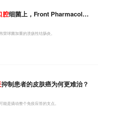
口腔
细菌上，Front Pharmacol揭示中药复方
韦荣球菌加重的溃疡性结肠炎。
疫
抑制患者的皮肤癌为何更难治？
可能是撬动整个免疫应答的支点。