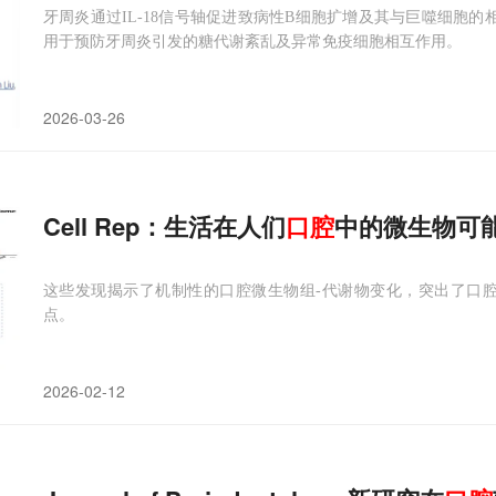
牙周炎通过IL-18信号轴促进致病性B细胞扩增及其与巨噬细胞的相互
用于预防牙周炎引发的糖代谢紊乱及异常免疫细胞相互作用。
2026-03-26
Cell Rep：生活在人们
口腔
中的微生物可
这些发现揭示了机制性的口腔微生物组-代谢物变化，突出了口
点。
2026-02-12