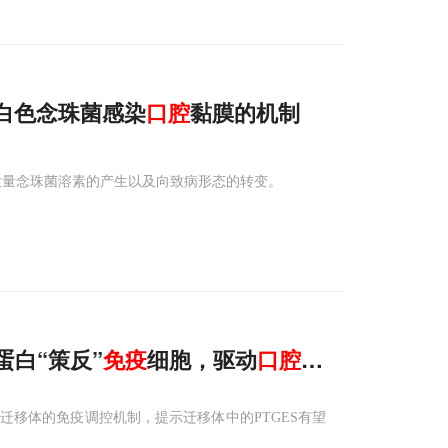
白色念珠菌感染
口腔
黏膜的机制
了大量念珠菌溶素的产生以及向致病形态的转变。
蛋白“策反”
免疫
细胞，驱动
口腔
白斑恶变
移体的免疫调控机制，提示迁移体中的PTGES有望