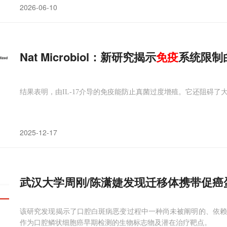
2026-06-10
Nat Microbiol：新研究揭示
免疫
系统限制
结果表明，由IL-17介导的免疫能防止真菌过度增殖。它还阻碍
2025-12-17
武汉大学周刚/陈潇婕发现迁移体携带促癌
该研究发现揭示了口腔白斑病恶变过程中一种尚未被阐明的、依赖迁
作为口腔鳞状细胞癌早期检测的生物标志物及潜在治疗靶点。