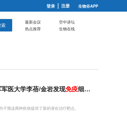
注册
登录
生物谷APP
最新会议
空中讲坛
搜索
热点推荐
生物在线
军军医大学李蓓/金岩发现
免疫
细胞远程迁移新
为干预这两种疾病提供了新的潜在治疗靶点。