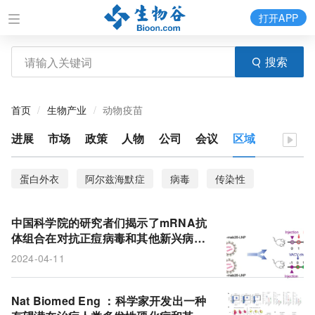
打开APP
搜索
首页
生物产业
动物疫苗
进展
市场
政策
人物
公司
会议
区域
蛋白外衣
阿尔兹海默症
病毒
传染性
天然免疫反应
HIV
治愈
口腔免疫
中国科学院的研究者们揭示了mRNA抗
HIV疫苗
肺结核
免疫治疗
卡介苗
体组合在对抗正痘病毒和其他新兴病毒
方面具有巨大潜力
2024-04-11
流感疫苗
防护
疫苗
流行
检测
鼠疫
鼠疫耶尔森菌
工作原理
阿米巴原虫
致命
Nat Biomed Eng ：科学家开发出一种