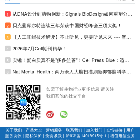
从DNA设计到药物创新：Signals BioDesign如何重塑分子生物学研发生态！
1
贝克曼库尔特连续三年荣获中国财经峰会三项大奖！
2
【人工耳蜗技术解读】不止听见，更要听见未来 ---- 智能耳蜗，开启人工耳蜗技术新纪元！
3
2026年7月Cell期刊精华！
4
实锤！蛋白质真不是"多多益善"！Cell Press Blue：适度限蛋白，反而拉长健康寿命！
5
Nat Mental Health：两万余人大脑扫描刷新抑郁脑科学认知！抑郁不只是情绪病，视觉、运动脑区同步受损！
6
如需了解生物行业更多信息 请关注
我们其他的社交平台
关于我们
|
产品大全
|
营销服务
|
联系我们
|
加入我们
|
友情链接
|
用户
服务协议
|
隐私保护
|
免责条款
|
沪ICP备14018915号-1
|
增值电信业务