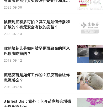
有望潜在治疗人类多发性硬化症和其它
脑花儿
发病机制
自身免疫性疾病的反向疫苗策略
2023-09-30
鼠疫到底有多可怕？其又是如何传播和
扩散的？有无安全有效的疫苗？
2020-07-13
你的脑花儿是如何被罕见而致命的阿米
巴原虫吃掉的？
2019-09-12
流感疫苗是如何工作的？打疫苗会让你
患流感么？
2019-08-15
J Infect Dis：意外！卡介苗竟然会增强
天然免疫反应