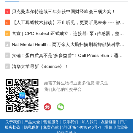
贝克曼库尔特连续三年荣获中国财经峰会三项大奖！
1
【人工耳蜗技术解读】不止听见，更要听见未来 ---- 智能耳蜗，开启人工耳蜗技术新纪元！
2
官宣 | CPC Biotech正式成立：连接器+泵+传感器，整合生物制药流体管理解决方案！
3
Nat Mental Health：两万余人大脑扫描刷新抑郁脑科学认知！抑郁不只是情绪病，视觉、运动脑区同步受损！
4
实锤！蛋白质真不是"多多益善"！Cell Press Blue：适度限蛋白，反而拉长健康寿命！
5
清华大学最新《Science》！
6
如需了解生物行业更多信息 请关注
我们其他的社交平台
关于我们
|
产品大全
|
营销服务
|
联系我们
|
加入我们
|
友情链接
|
用户
服务协议
|
隐私保护
|
免责条款
|
沪ICP备14018915号-1
|
增值电信业务
经营许可证