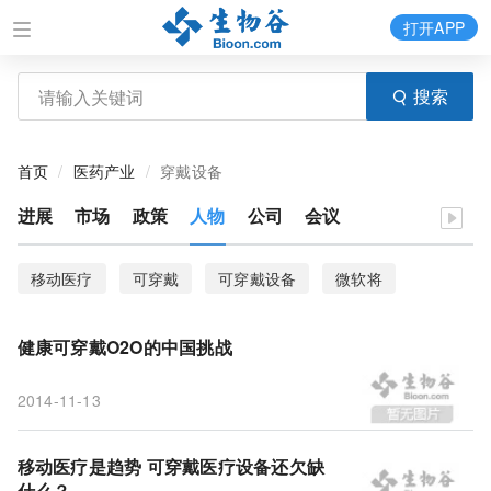
打开APP
搜索
首页
医药产业
穿戴设备
进展
市场
政策
人物
公司
会议
移动医疗
可穿戴
可穿戴设备
微软将
普华永道
服务
设备
健康
突破点
健康可穿戴O2O的中国挑战
无创
双11
市场
分析
大健康
2014-11-13
大数据
O2O
咕咚融资
移动医疗是趋势 可穿戴医疗设备还欠缺
什么？