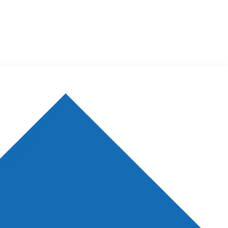
新会议
空中讲坛
点推荐
生物在线
注册
登录
生物谷APP