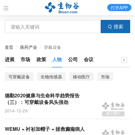
打开APP
搜索
首页
医药产业
穿戴设备
进展
市场
政策
人物
公司
会议
可穿戴设备
生物传感器
移动医疗
市场
埃博拉
便携化
汗液检测
智能化
脑神经
德勤2020健康与生命科学趋势报告
流行病
机械臂
Cicret手环
癫痫
大数据
（三）：可穿戴设备风头强劲
2014-12-26
屏幕
手机
机器人
皮肤
神经元
WEMU = 衬衫加帽子 = 拯救癫痫病人