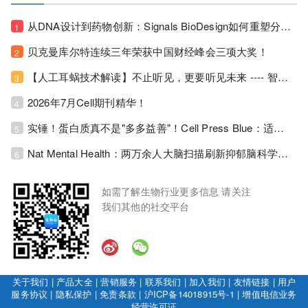
从DNA设计到药物创新：Signals BioDesign如何重塑分子生物学研发生态！
1
贝克曼库尔特连续三年荣获中国财经峰会三项大奖！
2
【人工耳蜗技术解读】不止听见，更要听见未来 ---- 智能耳蜗，开启人工耳蜗技术新纪元！
3
2026年7月Cell期刊精华！
4
实锤！蛋白质真不是"多多益善"！Cell Press Blue：适度限蛋白，反而拉长健康寿命！
5
Nat Mental Health：两万余人大脑扫描刷新抑郁脑科学认知！抑郁不只是情绪病，视觉、运动脑区同步受损！
6
如需了解生物行业更多信息 请关注
我们其他的社交平台
关于我们
|
产品大全
|
营销服务
|
联系我们
|
加入我们
|
友情链接
|
用户
服务协议
|
隐私保护
|
免责条款
|
沪ICP备14018915号-1
|
增值电信业务
经营许可证