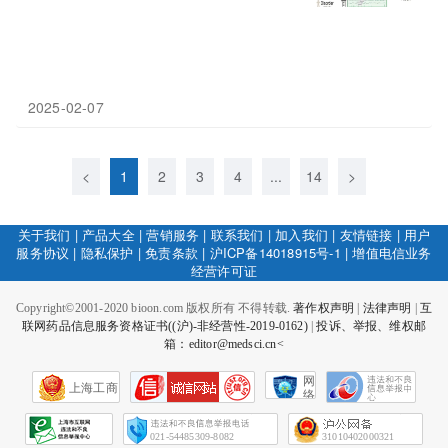
2025-02-07
<
1
2
3
4
...
14
>
关于我们
|
产品大全
|
营销服务
|
联系我们
|
加入我们
|
友情链接
|
用户
服务协议
|
隐私保护
|
免责条款
|
沪ICP备14018915号-1
|
增值电信业务
经营许可证
Copyright©2001-2020 bioon.com 版权所有 不得转载.
著作权声明
|
法律声明
|
互
联网药品信息服务资格证书((沪)-非经营性-2019-0162)
|
投诉、举报、维权邮
箱：editor@medsci.cn<
网
上海工商
络
社
会
征
021-54485309-8082
31010402000321