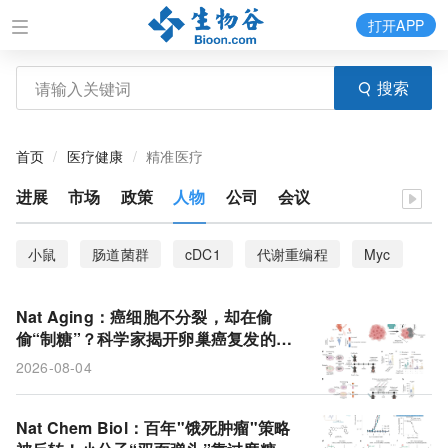
打开APP
搜索
首页
医疗健康
精准医疗
进展
市场
政策
人物
公司
会议
小鼠
肠道菌群
cDC1
代谢重编程
Myc
树突状细胞
昼夜节律钟
葡萄糖摄取
时差
Nat Aging：癌细胞不分裂，却在偷
线粒体
乳腺癌
饮食模式
营养调查
偷“制糖”？科学家揭开卵巢癌复发的代
谢诡计
2026-08-04
营养流行病学
死亡风险
NMOSD
炎症
星形胶质细胞
微型化Capture Hi-C
巴顿病
Nat Chem Biol：百年"饿死肿瘤"策略