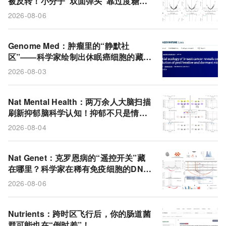
被反转！小分子“双面弹头”靠过度糖酵
抗体偶联药物
XJ-4-85
肿瘤异质性
糖酵解
解撑死肿瘤细胞
2026-08-06
癌细胞
肿瘤微环境
果糖
休眠
化疗
感觉运动皮层
ILC3
克罗恩病
抑郁症
Genome Med：肿瘤里的“静默社
区”——科学家绘制出休眠癌细胞的藏身
额叶
单细胞RNA测序
大脑灰质
卵巢癌
地图
2026-08-03
Nat Mental Health：两万余人大脑扫描
刷新抑郁脑科学认知！抑郁不只是情绪
病，视觉、运动脑区同步受损
2026-08-04
Nat Genet：克罗恩病的“遥控开关”藏
在哪里？科学家在稀有免疫细胞的DNA
折叠里找到了答案！
2026-08-06
Nutrients：跨时区飞行后，你的肠道菌
群可能也在“倒时差”！