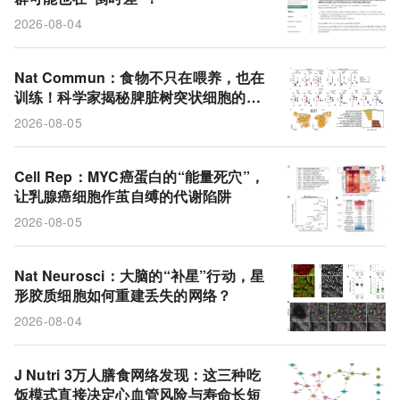
2026-08-04
Nat Commun：食物不只在喂养，也在
训练！科学家揭秘脾脏树突状细胞的饮
食密码
2026-08-05
Cell Rep：MYC癌蛋白的“能量死穴”，
让乳腺癌细胞作茧自缚的代谢陷阱
2026-08-05
Nat Neurosci：大脑的“补星”行动，星
形胶质细胞如何重建丢失的网络？
2026-08-04
J Nutri 3万人膳食网络发现：这三种吃
饭模式直接决定心血管风险与寿命长短