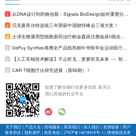
从DNA设计到药物创新：Signals BioDesign如何重塑分子生物学研发生态！
1
贝克曼库尔特连续三年荣获中国财经峰会三项大奖！
2
士泽生物通用型细胞新药治疗帕金森病注册临床II期全部入组完成！
3
DePuy Synthes将携全产品线亮相中华医学会运动医疗分会大会，加码布局中国运动医学创新赛道！
4
【人工耳蜗技术解读】不止听见，更要听见未来 ---- 智能耳蜗，开启人工耳蜗技术新纪元！
5
CAR-T细胞疗法研究进展（第56期）！
6
如需了解生物行业更多信息 请关注
我们其他的社交平台
关于我们
|
产品大全
|
营销服务
|
联系我们
|
加入我们
|
友情链接
|
用户
服务协议
|
隐私保护
|
免责条款
|
沪ICP备14018915号-1
|
增值电信业务