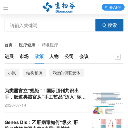
打开APP
搜索
首页
医疗健康
精准医疗
进展
市场
政策
人物
公司
会议
小鼠
结构预测
G蛋白偶联受体
μ-阿片受体激动剂
菌株改造
罗米地辛
为类器官立“规矩”！国际顶刊共识出
脑部刺激
纳米圆盘
癌症
EV-SELEX
手，肠道类器官从“手工艺品”迈入“标准
化工业化”时代
2026-07-14
核酸适配体
免疫细胞
阿尔茨海默病
临床试验
cDC1
mRNA疫苗
神经元
树突状细胞
Genes Dis：乙肝病毒如何“纵火”肝