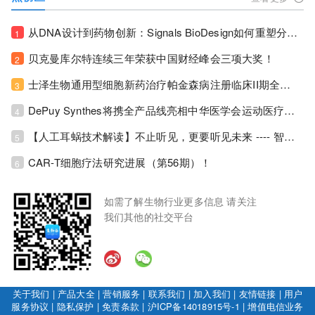
从DNA设计到药物创新：Signals BioDesign如何重塑分子生物学研发生态！
1
贝克曼库尔特连续三年荣获中国财经峰会三项大奖！
2
士泽生物通用型细胞新药治疗帕金森病注册临床II期全部入组完成！
3
DePuy Synthes将携全产品线亮相中华医学会运动医疗分会大会，加码布局中国运动医学创新赛道！
4
【人工耳蜗技术解读】不止听见，更要听见未来 ---- 智能耳蜗，开启人工耳蜗技术新纪元！
5
CAR-T细胞疗法研究进展（第56期）！
6
如需了解生物行业更多信息 请关注
我们其他的社交平台
关于我们
|
产品大全
|
营销服务
|
联系我们
|
加入我们
|
友情链接
|
用户
服务协议
|
隐私保护
|
免责条款
|
沪ICP备14018915号-1
|
增值电信业务