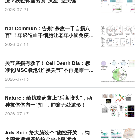
脏？线粒体漏出的“火星”是关键
小鼠模型
卡介苗
磁场
转录因子
活性氧
2026-07-21
动物模型
线粒体
乙肝病毒
敏感性试验
标准化
类器官
衰老
造血干细胞
Nat Commun：告别“杀敌一千自损八
百”！年轻造血干细胞让老年小鼠免疫恢
靶向抗体
肿瘤模型
EGFR受体
微小RNA
复活力
2026-07-14
骨关节炎
细胞外囊泡
干细胞疗法
细胞外基质
关节磨损有救了！Cell Death Dis：标
准化iMSC囊泡让“换关节”不再是唯一终
点
2026-07-15
Nature：给抗癌药装上“乐高接头”，两
种抗体体内一“扣”，肿瘤无处遁形！
2026-07-17
Adv Sci：给大脑装个“磁控开关”，纳
米圆盘远程遥控帕金森小鼠运动