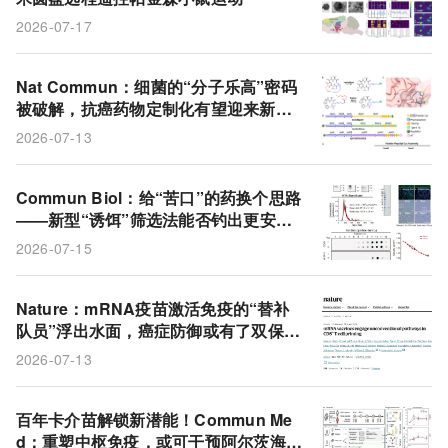
2026-07-17
Nat Commun：细菌的“分子乐高”密码
被破解，抗癌药物定制化有望迎来新纪
元
2026-07-13
Commun Biol：给“苦口”的药换个思路
——新型“诱饵”筛选法能否钓出更安全
的止痛药？
2026-07-15
Nature：mRNA疫苗激活免疫的“替补
队员”浮出水面，癌症防御或有了双保
险！
2026-07-13
百年卡介苗解锁新潜能！Commun Me
d：重塑中枢免疫，或可干预阿尔茨海默