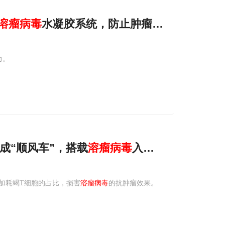
溶
瘤
病毒
水凝胶系统，防止肿瘤复发
力。
成“顺风车”，搭载
溶
瘤
病毒
入
瘤
，上演“车毁
加耗竭T细胞的占比，损害
溶瘤病毒
的抗肿瘤效果。