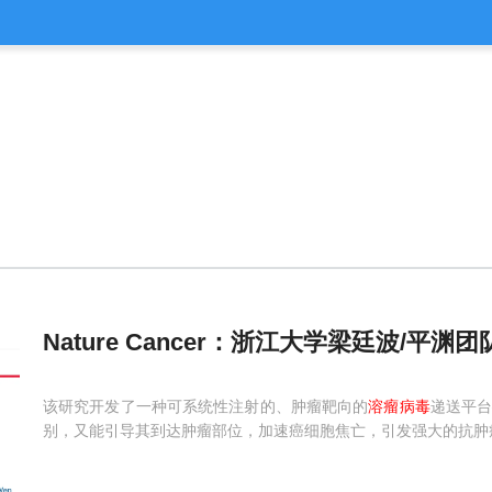
Nature Cancer：浙江大学梁廷波/平
该研究开发了一种可系统性注射的、肿瘤靶向的
溶瘤病毒
递送平台
别，又能引导其到达肿瘤部位，加速癌细胞焦亡，引发强大的抗肿