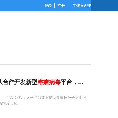
登录
注册
生物谷APP
渊团队合作开发新型
溶
瘤
病毒
平台，克服
溶
瘤
病毒
——iNV-GOV，该平台既能保护病毒颗粒免受免疫识
瘤免疫反应。