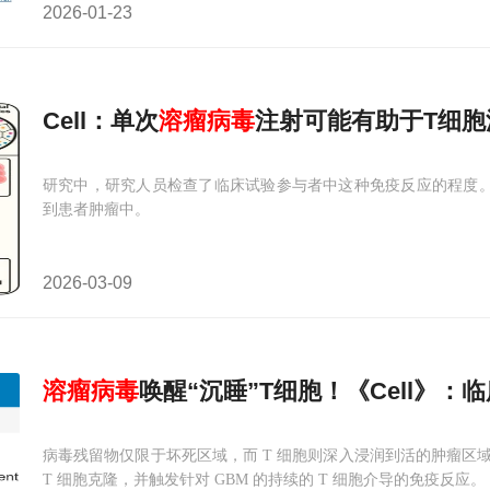
2026-01-23
Cell：单次
溶
瘤
病毒
注射可能有助于T细胞
研究中，研究人员检查了临床试验参与者中这种免疫反应的程度
到患者肿瘤中。
2026-03-09
溶
瘤
病毒
唤醒“沉睡”T细胞！《Cell》
病毒残留物仅限于坏死区域，而 T 细胞则深入浸润到活的肿瘤区
T 细胞克隆，并触发针对 GBM 的持续的 T 细胞介导的免疫反应。