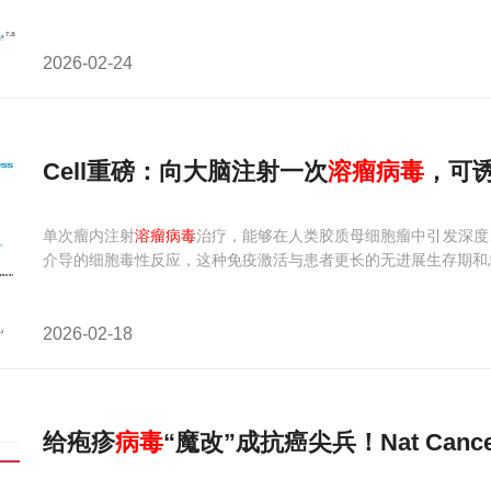
2026-02-24
Cell重磅：向大脑注射一次
溶
瘤
病毒
，可
单次瘤内注射
溶瘤病毒
治疗，能够在人类胶质母细胞瘤中引发深度、
介导的细胞毒性反应，这种免疫激活与患者更长的无进展生存期和
2026-02-18
给疱疹
病毒
“魔改”成抗癌尖兵！Nat Canc