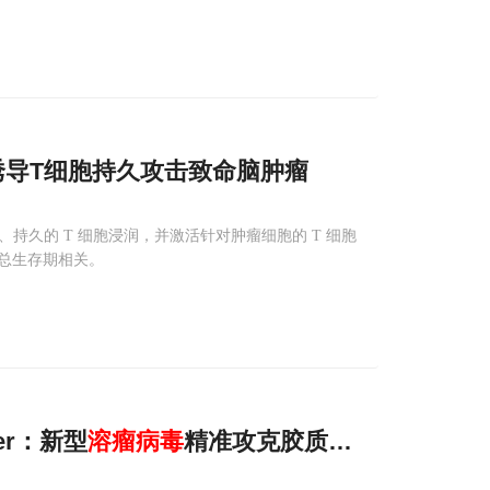
诱导T细胞持久攻击致命脑肿瘤
持久的 T 细胞浸润，并激活针对肿瘤细胞的 T 细胞
总生存期相关。
er：新型
溶
瘤
病毒
精准攻克胶质母细胞
瘤
，重