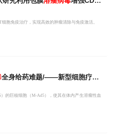
团队研究利用包膜
溶
瘤
病毒
增强CD19 CAR-T
R-T细胞免疫治疗，实现高效的肿瘤清除与免疫激活。
毒
全身给药难题/——新型细胞疗法联合PD-L
）的巨核细胞（M-Ad5），使其在体内产生溶瘤性血