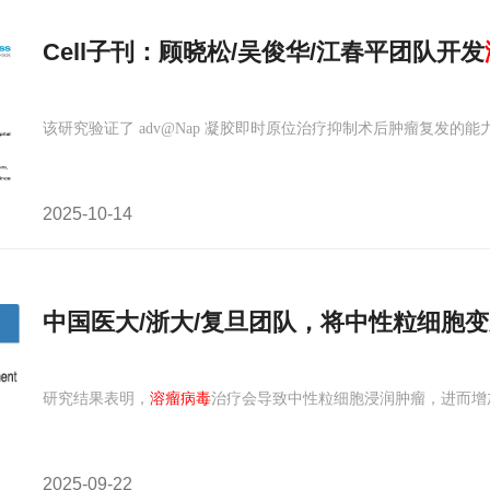
Cell子刊：顾晓松/吴俊华/江春平团队开发
该研究验证了 adv@Nap 凝胶即时原位治疗抑制术后肿瘤复发的能
2025-10-14
中国医大/浙大/复旦团队，将中性粒细胞变
研究结果表明，
溶瘤病毒
治疗会导致中性粒细胞浸润肿瘤，进而增
2025-09-22