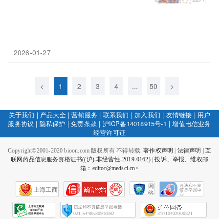
2026-01-27
<
1
2
3
4
...
50
>
关于我们
|
产品大全
|
营销服务
|
联系我们
|
加入我们
|
友情链接
|
用户
服务协议
|
隐私保护
|
免责条款
|
沪ICP备14018915号-1
|
增值电信业务
经营许可证
Copyright©2001-2020 bioon.com 版权所有 不得转载.
著作权声明
|
法律声明
|
互
联网药品信息服务资格证书((沪)-非经营性-2019-0162)
|
投诉、举报、维权邮
箱：editor@medsci.cn<
网
上海工商
络
社
会
征
021-54485309-8082
31010402000321