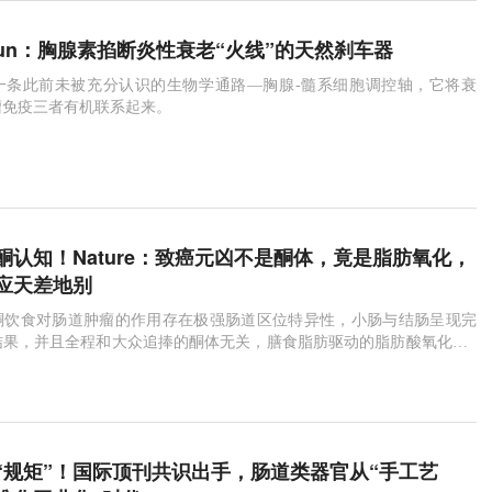
mmun：胸腺素掐断炎性衰老“火线”的天然刹车器
一条此前未被充分认识的生物学通路—胸腺-髓系细胞调控轴，它将衰
瘤免疫三者有机联系起来。
酮认知！Nature：致癌元凶不是酮体，竟是脂肪氧化，
应天差地别
酮饮食对肠道肿瘤的作用存在极强肠道区位特异性，小肠与结肠呈现完
结果，并且全程和大众追捧的酮体无关，膳食脂肪驱动的脂肪酸氧化（F
肠道干细胞癌变的核心推手。
“规矩”！国际顶刊共识出手，肠道类器官从“手工艺