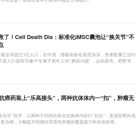
让年轻造血干细胞在老年小鼠体内稳定长期植入。
！Cell Death Dis：标准化iMSC囊泡让“换关节”不
点
扰着全球超过5亿人口，在中国，随着老龄化程度加深，患者数量已达约
已不是人们固有印象中专属于老年人的"磨损问题"，运动损伤、肥胖等因
多的中青年人提前感受到关节的僵硬
：给抗癌药装上“乐高接头”，两种抗体体内一“扣”，肿瘤无
击化学”技术，让两种不同的抗体在生物体内自行“扣合”，形成双靶向或
型复合物，大幅提升药物对异质性肿瘤的覆盖能力和杀伤效果。