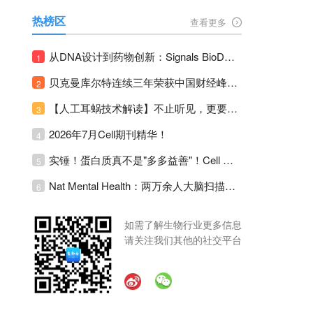
热榜区
查看更多
从DNA设计到药物创新：Signals BioDesign如何重塑分子生物学研发生态！
1
贝克曼库尔特连续三年荣获中国财经峰会三项大奖！
2
【人工耳蜗技术解读】不止听见，更要听见未来 ---- 智能耳蜗，开启人工耳蜗技术新纪元！
3
2026年7月Cell期刊精华！
4
实锤！蛋白质真不是"多多益善"！Cell Press Blue：适度限蛋白，反而拉长健康寿命！
5
Nat Mental Health：两万余人大脑扫描刷新抑郁脑科学认知！抑郁不只是情绪病，视觉、运动脑区同步受损！
6
如需了解生物行业更多信息
请关注我们其他的社交平台