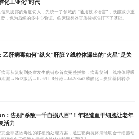
标准化工业化”时代
信息披露的角度切入，先统一了领域的 “通用技术语言”，既能减少重
浪费，也为后续的多中心验证、临床级类器官质控标准打下了基础。
Dis：乙肝病毒如何“纵火”肝脏？线粒体漏出的“火星”是关
肝病毒从复制到炎症发生的链条首次完整拼接：病毒复制→线粒体呼吸
→Nrf2激活→IL-6/IL-8分泌→Jak2/Stat3磷酸化→炎症基因转录→
。
mmun：告别“杀敌一千自损八百”！年轻造血干细胞让老年
复活力
套完全非基因毒性的移植预处理方案，通过靶向抗体清除联合干细胞动