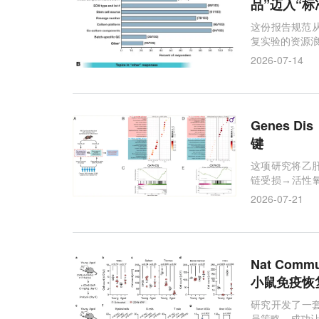
品”迈入“
这份报告规范从
复实验的资源
2026-07-14
Genes 
键
这项研究将乙
链受损→活性氧泄漏
肝脏炎症发生
2026-07-21
Nat Co
小鼠免疫恢
研究开发了一