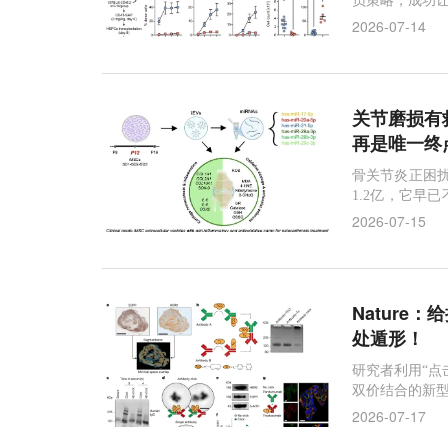
员策略，成功
2026-07-14
关节磨损有救了
再是唯一终
骨关节炎正困
1.2亿，它早
素正让越来越
2026-07-15
Nature
处遁形！
研究者利用“点
双价结合的新
2026-07-17