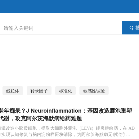
线粒体
转录因子
标准化
敏感性试验
EGFR受体
微小RNA
骨关节炎
衰老
痴呆？J Neuroinflammation：基因改造囊泡重塑
道肿瘤
杀伤性T细胞
免疫检查点抑制剂
胰腺癌
代谢，攻克阿尔茨海默病给药难题
屏障
Mcl1蛋白
多发性骨髓瘤
生酮饮食
辑改造小胶质细胞，提取大细胞外囊泡（LEVs）经鼻腔给药，在 AD
步实现认知修复与脑内淀粉样斑块清除，为阿尔茨海默病无创治疗开辟