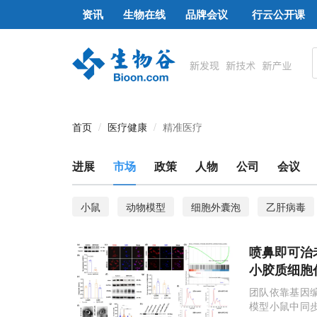
资讯
生物在线
品牌会议
行云公开课
首页
医疗健康
精准医疗
进展
市场
政策
人物
公司
会议
小鼠
动物模型
细胞外囊泡
乙肝病毒
类器官
活性氧
靶向抗体
肿瘤模型
喷鼻即可治老年
造血干细胞
干细胞疗法
细胞外基质
肠
小胶质细胞
调节性T细胞
阿尔茨海默病
Sirt2
血脑
团队依靠基因编
模型小鼠中同