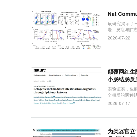
Nat Co
该研究揭示了
老、炎症与肿
2026-07-22
颠覆网红生
小肠结肠反
实验证实，生
全相反的两种
AO）才是调控
2026-07-17
为类器官立