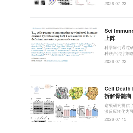
饮食干预
胸腺素
炎性衰老
药物
全新通路。
2026-07-23
Sci Im
上阵
科学家们通过
种联合治疗策
2026-07-22
Cell D
拆解骨髓瘤
这项研究提供
激反应转化为
2026-07-15