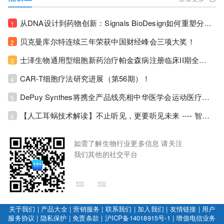
从DNA设计到药物创新：Signals BioDesign如何重塑分子生物学研发生态！
1
贝克曼库尔特连续三年荣获中国财经峰会三项大奖！
2
士泽生物通用型细胞新药治疗帕金森病注册临床II期全部入组完成！
3
CAR-T细胞疗法研究进展（第56期）！
4
DePuy Synthes将携全产品线亮相中华医学会运动医疗分会大会，加码布局中国运动医学创新赛道！
5
【人工耳蜗技术解读】不止听见，更要听见未来 ---- 智能耳蜗，开启人工耳蜗技术新纪元！
6
如需了解生物行业更多信息 请关注
我们其他的社交平台
关于我们
|
产品大全
|
营销服务
|
联系我们
|
加入我们
|
友情链接
|
用户
服务协议
|
隐私保护
|
免责条款
|
沪ICP备14018915号-1
|
增值电信业务