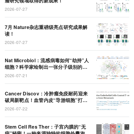
瘤研究领域取得的新成果！
胶质母细胞瘤
性别差异
CAR-T细胞
预后
2026-07-27
氯化镭-223
循环肿瘤DNA
前列腺癌
生酮饮食
mRNA疫苗
细胞内交联
治疗结局
7月 Nature杂志重磅级亮点研究成果解
读！
无膜细胞器
甲型流感病毒
结直肠癌
血凝素
2026-07-27
T细胞
Nat Microbiol：流感病毒如何“劫持”人
细胞？科学家绘制出一张分子级别的入
侵地图
2026-07-21
Cancer Discov：冷肿瘤免疫耐药迎来
破局新靶点！血管内皮“导游细胞”打通
肝转移 T 细胞浸润通路
2026-07-22
Stem Cell Res Ther：子宫内膜的“无
疤”秘密！一种来源独特的细胞外囊泡或