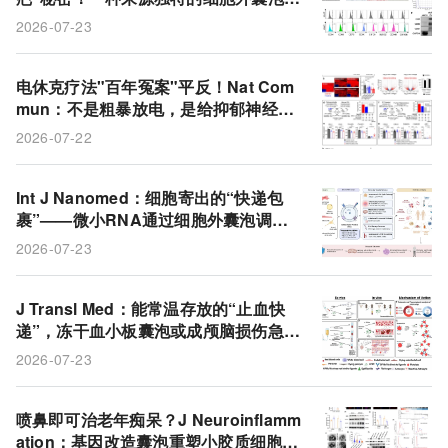
在皮肤修复中能展现潜力！
2026-07-23
电休克疗法"百年冤案"平反！Nat Com
mun：不是粗暴放电，是给抑郁神经元
做了一次"系统重装"
2026-07-22
Int J Nanomed：细胞寄出的“快递包
裹”——微小RNA通过细胞外囊泡调控
衰老进程
2026-07-23
J Transl Med：能常温存放的“止血快
递”，冻干血小板囊泡或成颅脑损伤急救
新选项
2026-07-23
喷鼻即可治老年痴呆？J Neuroinflamm
ation：基因改造囊泡重塑小胶质细胞代