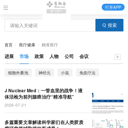
打开APP
搜索
首页
医疗健康
精准医疗
进展
市场
政策
人物
公司
会议
细胞外囊泡
神经元
小鼠
免疫疗法
DNA损伤
衰老
子宫内膜
间充质干细胞
J Nuclear Med：一管血里的战争！液
基因编辑技术
电休克治疗
纳米颗粒
Sirt2
体活检为前列腺癌治疗“精准导航”
2026-07-21
血脑屏障
阿尔茨海默病
颅内出血
血小板
微小RNA
全血样本
内皮细胞
肿瘤微环境
多篇重要文章解读科学家们在人类胶质