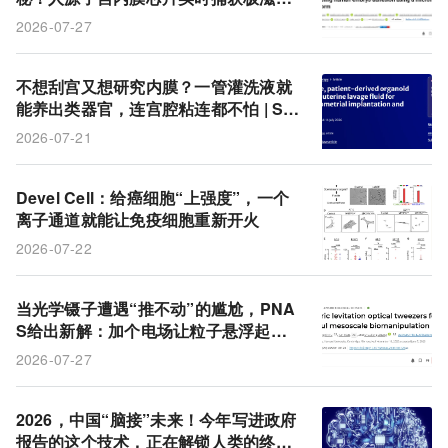
层粘附与谱系重排
2026-07-27
不想刮宫又想研究内膜？一管灌洗液就
能养出类器官，连宫腔粘连都不怕 | Ste
m Cell Research & Therapy
2026-07-21
Devel Cell：给癌细胞“上强度”，一个
离子通道就能让免疫细胞重新开火
2026-07-22
当光学镊子遭遇“推不动”的尴尬，PNA
S给出新解：加个电场让粒子悬浮起
来，百微米级类器官也能安全搬运
2026-07-27
2026，中国“脑接”未来！今年写进政府
报告的这个技术，正在解锁人类的终极