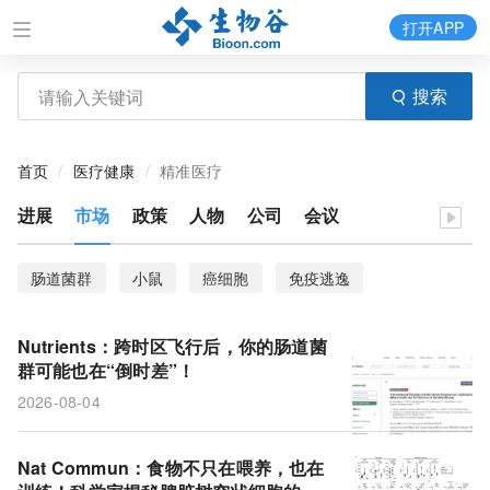
打开APP
搜索
首页
医疗健康
精准医疗
进展
市场
政策
人物
公司
会议
肠道菌群
小鼠
癌细胞
免疫逃逸
营养流行病学
营养调查
癌症转移
KCNMB1
Nutrients：跨时区飞行后，你的肠道菌
临床试验
产业发展
神经退行性疾病
大脑皮层
群可能也在“倒时差”！
2026-08-04
饮食模式
脑机接口
NMOSD
cDC1
代谢重编程
树突状细胞
昼夜节律钟
时差
Nat Commun：食物不只在喂养，也在