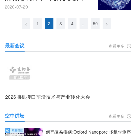
自由
2026-07-29
<
1
2
3
4
...
50
>
最新会议
查看更多
2026脑机接口前沿技术与产业转化大会
空中讲坛
查看更多
解码复杂疾病:Oxford Nanopore 多组学测序