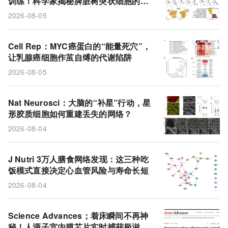
训练！科学家揭秘脾脏树突状细胞的饮
Myc
线粒体
葡萄糖摄取
星形胶质细胞
食密码
2026-08-05
炎症
乳腺癌
死亡风险
Cell Rep：MYC癌蛋白的“能量死穴”，
让乳腺癌细胞作茧自缚的代谢陷阱
2026-08-05
Nat Neurosci：大脑的“补星”行动，星
形胶质细胞如何重建丢失的网络？
2026-08-04
J Nutri 3万人膳食网络发现：这三种吃
饭模式直接决定心血管风险与寿命长短
2026-08-04
Science Advances；着床瞬间不再神
秘！人源子宫内膜芯片实时捕获极滋养