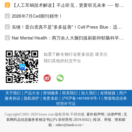
【人工耳蜗技术解读】不止听见，更要听见未来 ---- 智能耳蜗，开启人工耳蜗技术新纪元！
3
2026年7月Cell期刊精华！
4
实锤！蛋白质真不是"多多益善"！Cell Press Blue：适度限蛋白，反而拉长健康寿命！
5
Nat Mental Health：两万余人大脑扫描刷新抑郁脑科学认知！抑郁不只是情绪病，视觉、运动脑区同步受损！
6
如需了解生物行业更多信息 请关注
我们其他的社交平台
关于我们
|
产品大全
|
营销服务
|
联系我们
|
加入我们
|
友情链接
|
用户
服务协议
|
隐私保护
|
免责条款
|
沪ICP备14018915号-1
|
增值电信业务
经营许可证
Copyright©2001-2020 bioon.com 版权所有 不得转载.
著作权声明
|
法律声明
|
互
联网药品信息服务资格证书((沪)-非经营性-2019-0162)
|
投诉、举报、维权邮
箱：editor@medsci.cn<