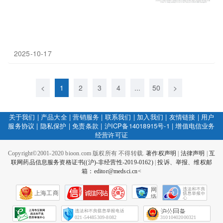
2025-10-17
<
1
2
3
4
...
50
>
关于我们
|
产品大全
|
营销服务
|
联系我们
|
加入我们
|
友情链接
|
用户
服务协议
|
隐私保护
|
免责条款
|
沪ICP备14018915号-1
|
增值电信业务
经营许可证
Copyright©2001-2020 bioon.com 版权所有 不得转载.
著作权声明
|
法律声明
|
互
联网药品信息服务资格证书((沪)-非经营性-2019-0162)
|
投诉、举报、维权邮
箱：editor@medsci.cn<
网
上海工商
络
社
会
征
021-54485309-8082
31010402000321