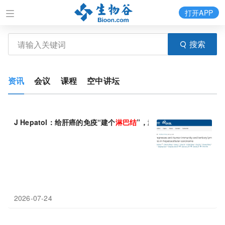
打开APP
搜索
资讯
会议
课程
空中讲坛
J Hepatol：给肝癌的免疫“建个
淋巴结
”，武汉大学吴旻/李联运/陈
2026-07-24