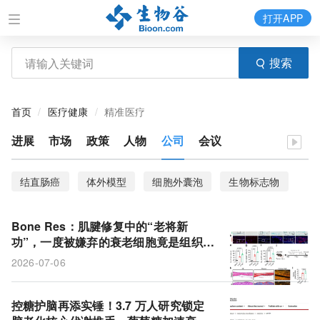
打开APP
搜索
首页
医疗健康
精准医疗
进展
市场
政策
人物
公司
会议
结直肠癌
体外模型
细胞外囊泡
生物标志物
临床转化
细菌感染
TROP2
炎症
Bone Res：肌腱修复中的“老将新
N-糖基化
肾癌
casdatifan
客观缓解率
功”，一度被嫌弃的衰老细胞竟是组织再
生的幕后功臣
2026-07-06
抗肿瘤活性
乙酰化修饰
脂肪肝
Myc
骨髓
心梗
代谢组学
大脑
生理年龄
控糖护脑再添实锤！3.7 万人研究锁定