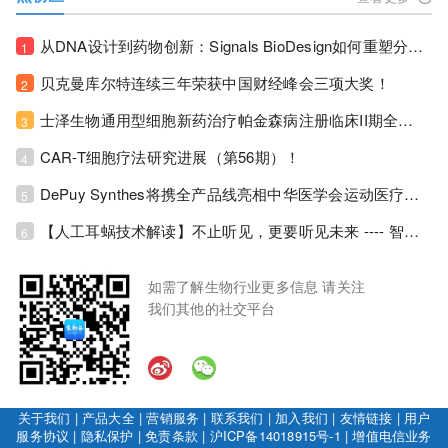
从DNA设计到药物创新：Signals BioDesign如何重塑分子生物学研发生态！
1
贝克曼库尔特连续三年荣获中国财经峰会三项大奖！
2
士泽生物通用型细胞新药治疗帕金森病注册临床II期全部入组完成！
3
CAR-T细胞疗法研究进展（第56期）！
4
DePuy Synthes将携全产品线亮相中华医学会运动医疗分会大会，加码布局中国运动医学创新赛道！
5
【人工耳蜗技术解读】不止听见，更要听见未来 ---- 智能耳蜗，开启人工耳蜗技术新纪元！
6
如需了解生物行业更多信息 请关注
我们其他的社交平台
关于我们
|
产品大全
|
营销服务
|
联系我们
|
加入我们
|
友情链接
|
用户
服务协议
|
隐私保护
|
免责条款
|
沪ICP备14018915号-1
|
增值电信业务