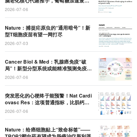
脑老化核心代谢推手，葡萄糖加速衰老
老化
间充质细胞
小鼠
表观遗传调控
获遗传学因果证据
2026-07-06
动物模型
疫苗
免疫检查点抑制剂
乳腺癌
中性粒细胞
微环境
代谢成瘾
T细胞
Nature：捕捉疟原虫的“通用暗号”！新
型T细胞疫苗有望一网打尽
疟原虫
肌腱损伤
2026-07-03
Cancer Biol & Med：乳腺癌免疫“破
局”！新型分型系统或能精准预测免疫疗
法成败
2026-07-06
突发恶化的心梗终于能预警！Nat Cardi
ovasc Res：这项普通指标，比肌钙蛋
白还准
2026-07-06
Nature：给癌细胞贴上“致命标签”——
TROP2靶向药有望成为肠癌治疗新利器