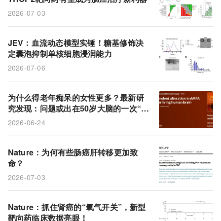
2026-07-03
JEV：血流动态模型实锤！糖基修饰决
定囊泡抑制单核细胞浸润能力
2026-07-06
为什么得老年痴呆的女性更多？最新研
究发现：问题或出在50岁大脑的一次“异
常反弹”
2026-06-24
Nature：为何有些肠癌肝转移更加致
命？
2026-07-03
Nature：抓住肾癌的“氧气开关”，新型
靶向药临床数据亮眼！