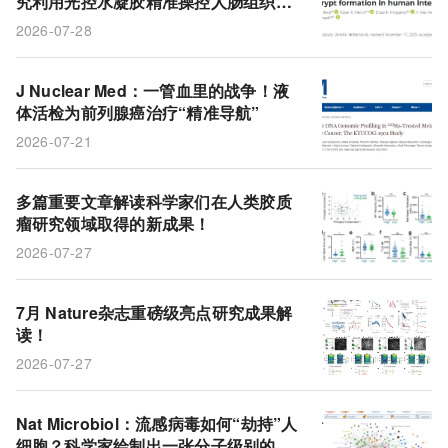
究利用光控水凝胶精准操控人肠组织形
结直肠癌
治疗结局
循环肿瘤DNA
前列腺癌
态
2026-07-28
产业发展
神经退行性疾病
临床试验
大脑皮层
氯化镭-223
预后
mRNA疫苗
脑机接口
J Nuclear Med：一管血里的战争！液
体活检为前列腺癌治疗“精准导航”
生酮饮食
CAR-T细胞
胶质母细胞瘤
性别差异
2026-07-21
血凝素
多篇重要文章解读科学家们在人类胶质
瘤研究领域取得的新成果！
2026-07-27
7月 Nature杂志重磅级亮点研究成果解
读！
2026-07-27
Nat Microbiol：流感病毒如何“劫持”人
细胞？科学家绘制出一张分子级别的入