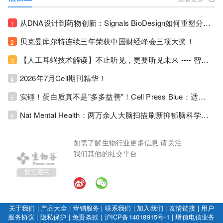
从DNA设计到药物创新：Signals BioDesign如何重塑分子生物学研发生态！
1
贝克曼库尔特连续三年荣获中国财经峰会三项大奖！
2
【人工耳蜗技术解读】不止听见，更要听见未来 ---- 智能耳蜗，开启人工耳蜗技术新纪元！
3
2026年7月Cell期刊精华！
4
实锤！蛋白质真不是"多多益善"！Cell Press Blue：适度限蛋白，反而拉长健康寿命！
5
Nat Mental Health：两万余人大脑扫描刷新抑郁脑科学认知！抑郁不只是情绪病，视觉、运动脑区同步受损！
6
如需了解生物行业更多信息 请关注
我们其他的社交平台
关于我们
|
产品大全
|
营销服务
|
联系我们
|
加入我们
|
友情链接
|
用户
服务协议
|
隐私保护
|
免责条款
|
沪ICP备14018915号-1
|
增值电信业务