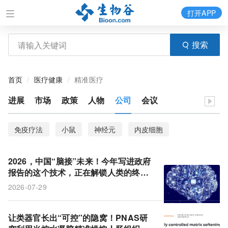
打开APP
搜索
首页
医疗健康
精准医疗
进展
市场
政策
人物
公司
会议
免疫疗法
小鼠
神经元
内皮细胞
细胞外囊泡
肿瘤微环境
无膜细胞器
2026，中国“脑接”未来！今年写进政府
细胞内交联
T细胞
间充质干细胞
衰老
报告的这个技术，正在解锁人类的终极
自由
2026-07-29
纳米颗粒
微小RNA
DNA损伤
电休克治疗
子宫内膜
基因编辑技术
甲型流感病毒
让类器官长出“可控”的隐窝！PNAS研