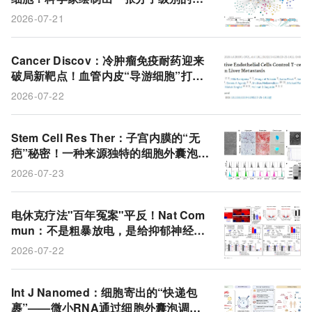
侵地图
2026-07-21
Cancer Discov：冷肿瘤免疫耐药迎来
破局新靶点！血管内皮“导游细胞”打通
肝转移 T 细胞浸润通路
2026-07-22
Stem Cell Res Ther：子宫内膜的“无
疤”秘密！一种来源独特的细胞外囊泡或
在皮肤修复中能展现潜力！
2026-07-23
电休克疗法"百年冤案"平反！Nat Com
mun：不是粗暴放电，是给抑郁神经元
做了一次"系统重装"
2026-07-22
Int J Nanomed：细胞寄出的“快递包
裹”——微小RNA通过细胞外囊泡调控