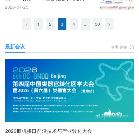
衰老进程
2026-07-23
<
1
2
3
4
...
50
>
最新会议
查看更多
2026脑机接口前沿技术与产业转化大会