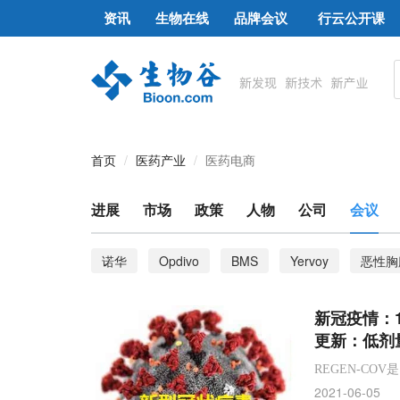
资讯
生物在线
品牌会议
行云公开课
首页
医药产业
医药电商
进展
市场
政策
人物
公司
会议
诺华
Opdivo
BMS
Yervoy
恶性胸
银屑病关节炎
JAK抑制剂
翰森制药
Ri
新冠疫情：1
IL-17A
Cosentyx
可善挺
司库奇尤单抗
更新：低剂量1
BCMA
乳腺癌
B细胞成熟抗原
CAR-T
REGEN-CO
2021-06-05