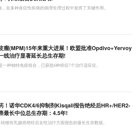
激酶，在多种炎症性疾病的病理生理过程中发挥了关键作用。
瘤(MPM)15年来重大进展！欧盟批准Opdivo+Yervoy
一线治疗显著延长总生存期!
ervoy是一种独特免疫组合，已获批6种癌症7个治疗适应症。
诺华CDK4/6抑制剂Kisqali报告绝经后HR+/HER2-
最长中位总生存期：4.5年!
ER2-转移性乳腺癌绝经后女性治疗方面报告的最长生存数据。