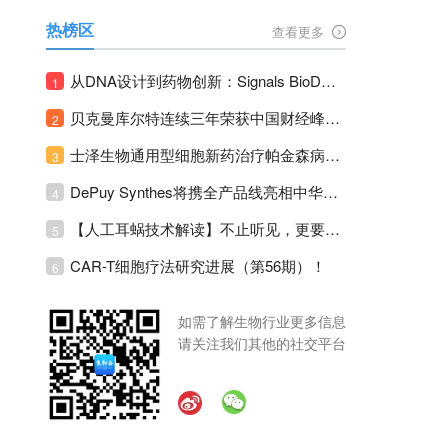
热榜区
查看更多
从DNA设计到药物创新：Signals BioDesign如何重塑分子生物学研发生态！
1
贝克曼库尔特连续三年荣获中国财经峰会三项大奖！
2
士泽生物通用型细胞新药治疗帕金森病注册临床II期全部入组完成！
3
DePuy Synthes将携全产品线亮相中华医学会运动医疗分会大会，加码布局中国运动医学创新赛道！
4
【人工耳蜗技术解读】不止听见，更要听见未来 ---- 智能耳蜗，开启人工耳蜗技术新纪元！
5
CAR-T细胞疗法研究进展（第56期）！
6
如需了解生物行业更多信息
请关注我们其他的社交平台