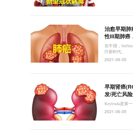
Imfinzi
PD-L1
肿瘤免疫疗法
阿斯利康
抗体鸡尾酒
新型冠状病毒
罗氏
非小细
Scynexis
VVC
三萜
放射配体疗法
治愈早期肺癌
性III期肺癌
177Lu-PSMA-617
mCRPC
COVID-19
在中国，Imfi
疗新时代。
2021-06-05
早期肾癌(R
发/死亡风
Keytruda
2021-06-05