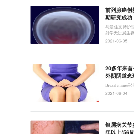
前列腺癌创新疗
期研究成功
与最佳支持护理(
射学无进展生存期
2021-06-05
20多年来首
外阴阴道念珠
Brexafe
2021-06-04
银屑病关节炎
年以上(56