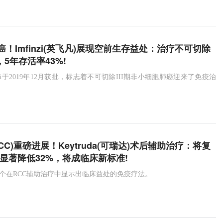
durvalumab
被动免疫
再生元
REGEN-COV
胞肺癌
Keytruda
ibrexafungerp
Brexafemme
前列腺癌
肾细胞癌
RCC
默沙东
！Imfinzi(英飞凡)展现空前生存益处：治疗不可切除
，5年存活率43%!
nzi于2019年12月获批，标志着不可切除III期非小细胞肺癌迎来了免疫治
CC)重磅进展！Keytruda(可瑞达)术后辅助治疗：将复
险显著降低32%，将成临床新标准!
是第一个在RCC辅助治疗中显示出临床益处的免疫疗法。