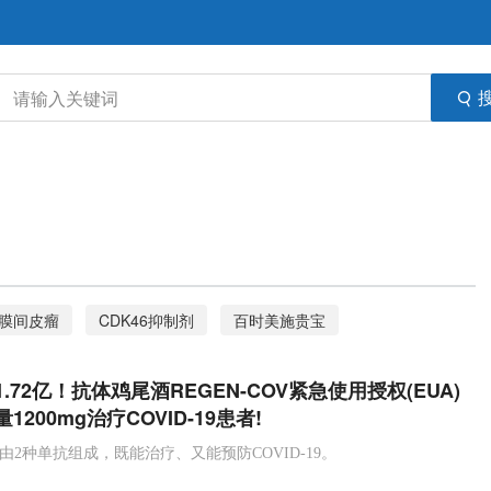
膜间皮瘤
CDK46抑制剂
百时美施贵宝
nvoq
upadacitinib
艾伯维
Kisqali
ribociclib
.72亿！抗体鸡尾酒REGEN-COV紧急使用授权(EUA)
苏金单抗
斑块型银屑病
强生
多发性骨髓瘤
200mg治疗COVID-19患者!
南京传奇
真菌
外阴阴道念珠菌病
NSCLC
V是由2种单抗组成，既能治疗、又能预防COVID-19。