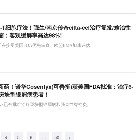
R-T细胞疗法！强生/南京传奇cilta-cel治疗复发/难治性
瘤：客观缓解率高达98%!
-cel正在接受美国FDA优先审查、欧盟EMA加速评估。
药！诺华Cosentyx(可善挺)获美国FDA批准：治疗6-
度斑块型银屑病患者！
entyx已被批准治疗斑块型银屑病和强直性脊柱炎。
4
5
6
...
50
>