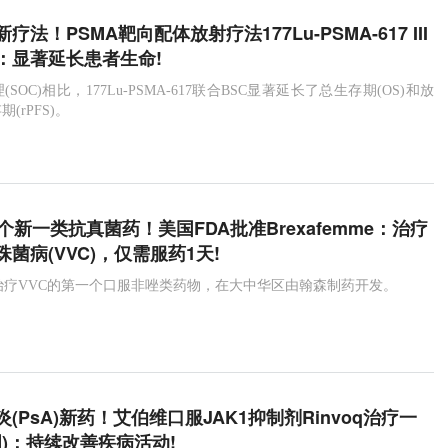
法！PSMA靶向配体放射疗法177Lu-PSMA-617 III
：显著延长患者生命!
SOC)相比，177Lu-PSMA-617联合BSC显著延长了总生存期(OS)和放
(rPFS)。
个新一类抗真菌药！美国FDA批准Brexafemme：治疗
菌病(VVC)，仅需服药1天!
mme是治疗VVC的第一个口服非唑类药物，在大中华区由翰森制药开发。
(PsA)新药！艾伯维口服JAK1抑制剂Rinvoq治疗一
周)：持续改善疾病活动!