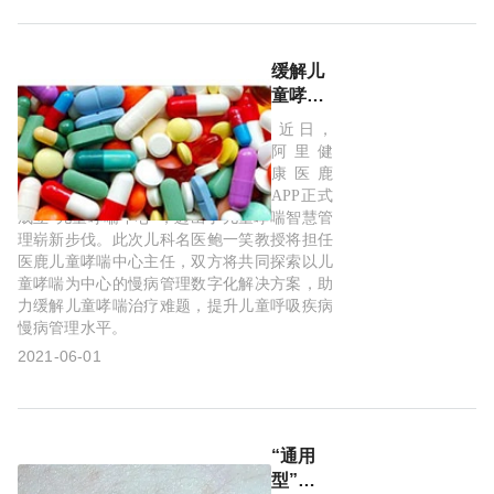
症和双
相I型障
碍!
缓解儿
童哮喘
难题，
近日，
儿科名
阿里健
医鲍一
康医鹿
笑担任
APP正式
阿里健
成立“儿童哮喘中心”，迈出了儿童哮喘智慧管
理崭新步伐。此次儿科名医鲍一笑教授将担任
康医鹿
医鹿儿童哮喘中心主任，双方将共同探索以儿
儿童哮
童哮喘为中心的慢病管理数字化解决方案，助
喘中心
力缓解儿童哮喘治疗难题，提升儿童呼吸疾病
主任
慢病管理水平。
2021-06-01
“通用
型”治