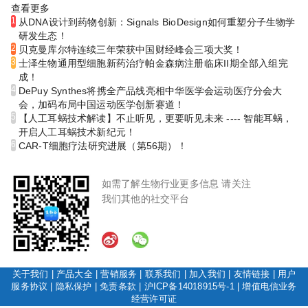
查看更多
1
从DNA设计到药物创新：Signals BioDesign如何重塑分子生物学
研发生态！
2
贝克曼库尔特连续三年荣获中国财经峰会三项大奖！
3
士泽生物通用型细胞新药治疗帕金森病注册临床II期全部入组完
成！
4
DePuy Synthes将携全产品线亮相中华医学会运动医疗分会大
会，加码布局中国运动医学创新赛道！
5
【人工耳蜗技术解读】不止听见，更要听见未来 ---- 智能耳蜗，
开启人工耳蜗技术新纪元！
6
CAR-T细胞疗法研究进展（第56期）！
如需了解生物行业更多信息 请关注
我们其他的社交平台
关于我们
|
产品大全
|
营销服务
|
联系我们
|
加入我们
|
友情链接
|
用户
服务协议
|
隐私保护
|
免责条款
|
沪ICP备14018915号-1
|
增值电信业务
经营许可证