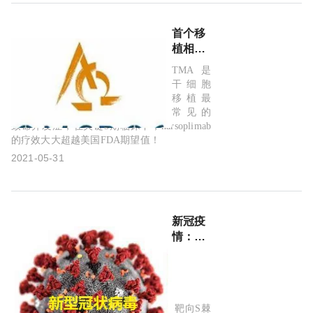
(iCCA)：
疾病控
首个移
制率
植相关
74.8%!
血栓性
TMA是
微血管
干细胞
病
移植最
(HSCT-
常见的
TMA)
致命并发症，在关键3期临床中，narsoplimab
的疗效大大超越美国FDA期望值！
疗法！
MASP-
2021-05-31
2靶向
单抗
narsoplimab
美国审
新冠疫
查延迟
情：1.7
3个月!
亿例！
诺华新
型多特
异性抗
ensovibep是采用三特异性独特设计，靶向S棘