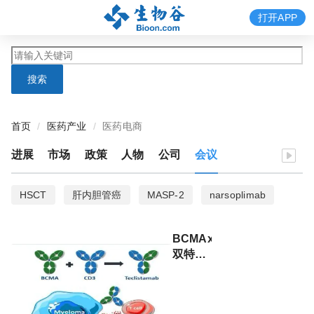
打开APP
搜索
首页
医药产业
医药电商
进展
市场
政策
人物
公司
会议
HSCT
肝内胆管癌
MASP-2
narsoplimab
TMA
Omeros
仑胜医药
iCCA
端粒酶
BCMAxCD3
癌症疫苗
黑色素瘤
Basilea
FGFR激酶抑制剂
双特异
性抗
derazantinib
血栓性微血管病
造血干细胞移植
体！美
国FDA
Nurtec ODT
CGRP
rimegepant
偏头痛