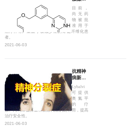
抑制
骨髓纤维化
Alkermes
BCMA
目前，
剂！美
尚无药
国FDA
物被批
授予
准用于
pacritinib
治疗伴有严重血小板减少症的骨髓纤维化患
者。
优先审
查：治
2021-06-03
疗伴严
重血小
板减少
症的骨
抗精神
髓纤维
病新
化患者!
药！美
Lybalvi
国FDA
可提供
批准
奥氮平
Lybalvi(奥
的疗
氮
效、同时降低体重和新陈代谢的副作用，提高
治疗安全性。
平/samidorphan)：
治疗精
2021-06-03
神分裂