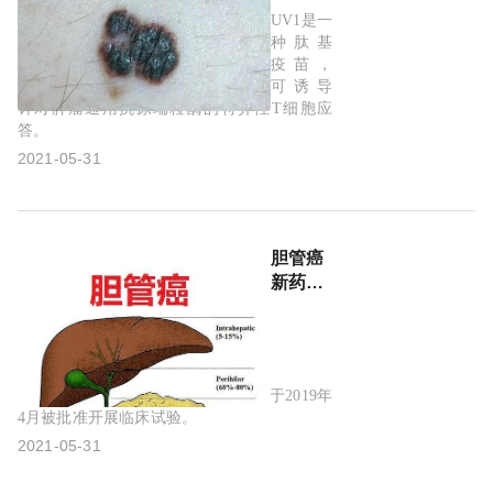
疗性癌
UV1是一
症疫
种肽基
苗！
疫苗，
UV1联
可诱导
合
针对肿瘤通用抗原端粒酶的特异性T细胞应
答。
Keytruda
一线治
2021-05-31
疗恶性
黑色素
瘤：总
缓解率
胆管癌
60%，
新药！
远超
泛
Keytruda!
FGFR
激酶抑
制剂
derazantinib在中国由仑胜医药开发，于2019年
derazantinib
4月被批准开展临床试验。
治疗肝
2021-05-31
内胆管
癌