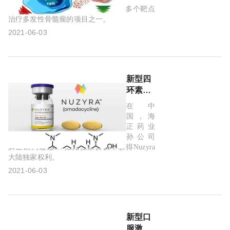
授予强
teclistamab是强生探索多种途径靶向多个靶点
生
预防性治疗
急性治疗
Biohaven
诺华
治疗多发性骨髓瘤的项目之一。
teclistamab
2021-06-03
突破性
ensovibep
DARPin蛋白疗法
Molecular Partners
药物资
MP0420
新型冠状病毒
UV1
Ultimovacs
格：治
疗多发
omadacycline
Nuzyra
Paratek
再鼎医药
新型四
性骨髓
环素！
瘤疗效
奥玛环素
四环素
CABP
强生
CD3
美国
强劲!
在中
FDA批
国，海
B细胞成熟抗原
teclistamab
T细胞
准
正药业
Nuzyra(奥
孙公司
多发性骨髓瘤
双特异性抗体
玛环素)
辉正医药通过2.7亿元独家协议，获得Nuzyra
大陆独家权利。
仅口服
社区获得性细菌性肺炎
CTI
奥氮平
给药方
2021-06-03
双相情感障碍
抗精神病药物
精神分裂症
案，在
中国进
Keytruda
哮喘
samidorphan
Lybalvi
入优先
审查!
新型口
pacritinib
JAK抑制剂
严重血小板减少症
服激酶