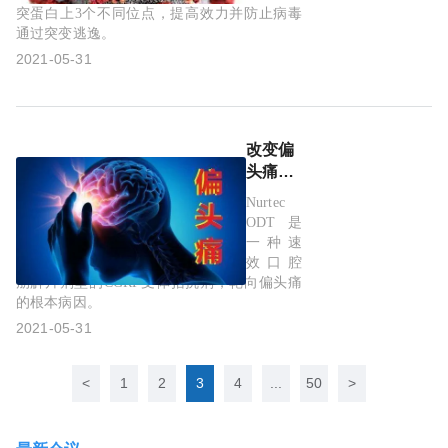
病毒
突蛋白上3个不同位点，提高效力并防止病毒
DARPin
通过突变逃逸。
蛋白疗
2021-05-31
法
ensovibep
进入全
球2/3期
改变偏
临床试
头痛治
验!
疗模
Nurtec
式！美
ODT是
国FDA
一种速
批准
效口腔
Nurtec ODT：
崩解片剂型的CGRP受体拮抗剂，靶向偏头痛
的根本病因。
第一个
可用于
2021-05-31
急性治
疗/预防
<
1
2
3
4
...
50
>
性治疗
的偏头
痛药物!