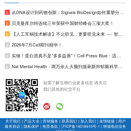
从DNA设计到药物创新：Signals BioDesign如何重塑分子生物学研发生态！
1
贝克曼库尔特连续三年荣获中国财经峰会三项大奖！
2
【人工耳蜗技术解读】不止听见，更要听见未来 ---- 智能耳蜗，开启人工耳蜗技术新纪元！
3
2026年7月Cell期刊精华！
4
实锤！蛋白质真不是"多多益善"！Cell Press Blue：适度限蛋白，反而拉长健康寿命！
5
Nat Mental Health：两万余人大脑扫描刷新抑郁脑科学认知！抑郁不只是情绪病，视觉、运动脑区同步受损！
6
如需了解生物行业更多信息 请关注
我们其他的社交平台
关于我们
|
产品大全
|
营销服务
|
联系我们
|
加入我们
|
友情链接
|
用户
服务协议
|
隐私保护
|
免责条款
|
沪ICP备14018915号-1
|
增值电信业务