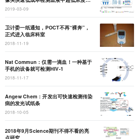
ELISA
IgG
IgM
弓形虫
微流控
蛋白
2019-03-09
葡萄糖
苯丙氨酸
鸟类迁移
NADPH
代谢物
即时测试
杜兴氏肌肉萎缩症
卫计委一纸通知，POCT不再“裸奔”，
正式进入临床科室
抗肌萎缩蛋白
艾滋病
LUMABS
传感蛋白
2018-11-19
抗体
手机
微芯片
HIV
HIV-1
LAMP
Nat Commun：仅需一滴血！一种基于
PCR
数码相机
试纸条
微液滴
卵子
手机的设备就可检测HIV-1
干细胞
抗CRISPR蛋白
手机摄像头
2018-11-17
液滴发生器
Cas12a
Cas9
CRISPR
Angew Chem：开发出可快速检测传染
生物标志物
血液测试
病的发光试纸条
2018-10-05
2018年9月Science期刊不得不看的亮
点研究