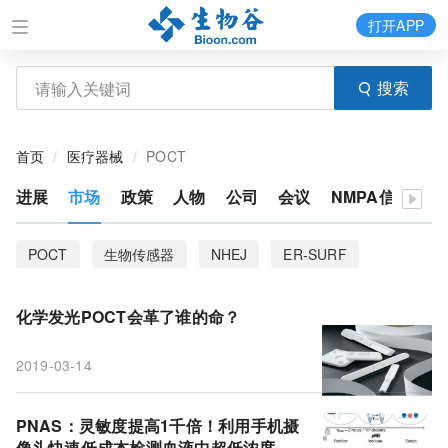
打开APP
搜索
首页
医疗器械
POCT
进展
市场
政策
人物
公司
会议
NMPA信息
体
POCT
生物传感器
NHEJ
ER-SURF
核糖核苷酸
谷氨酸
DNA双链断裂
T细胞
化学发光POCT会革了谁的命？
阿尔兹海默病
迷走神经
IL-2
亚硫酸盐
2019-03-14
梨状皮质
软骨藻酸
藻花
微流体
创伤性脑损伤
癌细胞
罂粟
森林砍伐
PNAS：灵敏度提高1千倍！利用手机摄
像头快速低成本检测血液中超低浓度的