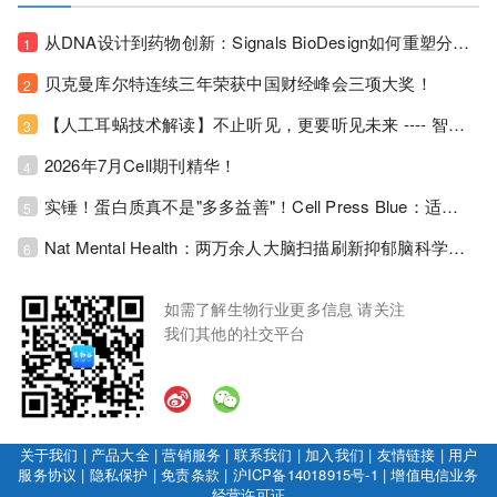
从DNA设计到药物创新：Signals BioDesign如何重塑分子生物学研发生态！
1
贝克曼库尔特连续三年荣获中国财经峰会三项大奖！
2
【人工耳蜗技术解读】不止听见，更要听见未来 ---- 智能耳蜗，开启人工耳蜗技术新纪元！
3
2026年7月Cell期刊精华！
4
实锤！蛋白质真不是"多多益善"！Cell Press Blue：适度限蛋白，反而拉长健康寿命！
5
Nat Mental Health：两万余人大脑扫描刷新抑郁脑科学认知！抑郁不只是情绪病，视觉、运动脑区同步受损！
6
如需了解生物行业更多信息 请关注
我们其他的社交平台
关于我们
|
产品大全
|
营销服务
|
联系我们
|
加入我们
|
友情链接
|
用户
服务协议
|
隐私保护
|
免责条款
|
沪ICP备14018915号-1
|
增值电信业务
经营许可证