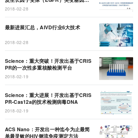
外泌体诊断应用
外泌体
p24
疫苗
测试剂（PCR法）注册技术审查指导原
2018-02-28
则》
艾滋病
广泛中和抗体
VRC01LS
gp160
Nef
Cas13
Cpf1
Biktarvy
侧流免疫测定
最新进展汇总，AIVD行业6大技术
HPV
DETECTR
Csm6
SHERLOCK
2018-02-28
生物素
Science：重大突破！开发出基于CRIS
PR的一次性多重核酸检测平台
2018-02-19
Science：重大进展！开发出基于CRIS
PR-Cas12a的技术检测病毒DNA
2018-02-19
ACS Nano：开发出一种迄今为止最简
单最灵敏的HIV侧流免疫测定方法