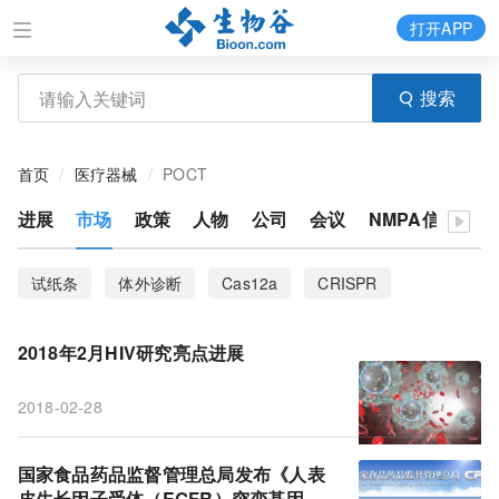
打开APP
搜索
首页
医疗器械
POCT
进展
市场
政策
人物
公司
会议
NMPA信息
体
试纸条
体外诊断
Cas12a
CRISPR
液体活检
HIV
Exosome
分泌
2018年2月HIV研究亮点进展
链霉亲和素
IVD
骆驼抗体
POCT
2018-02-28
外泌体检测
胞外囊泡
非编码RNA
第三方
微囊泡
外泌体靶向性
铂核壳纳米催化剂
国家食品药品监督管理总局发布《人表
皮生长因子受体（EGFR）突变基因检