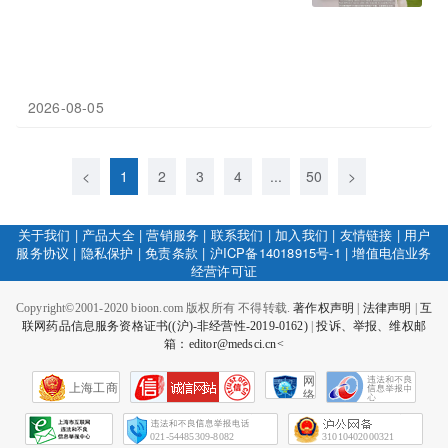
2026-08-05
<
1
2
3
4
...
50
>
关于我们
|
产品大全
|
营销服务
|
联系我们
|
加入我们
|
友情链接
|
用户
服务协议
|
隐私保护
|
免责条款
|
沪ICP备14018915号-1
|
增值电信业务
经营许可证
Copyright©2001-2020 bioon.com 版权所有 不得转载.
著作权声明
|
法律声明
|
互
联网药品信息服务资格证书((沪)-非经营性-2019-0162)
|
投诉、举报、维权邮
箱：editor@medsci.cn<
网
上海工商
络
社
会
征
021-54485309-8082
31010402000321