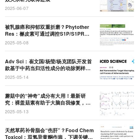
2025-06-07
被乳腺癌和抑郁双重折磨？Phytother
Res：槲皮素可通过调控S1P/S1PR轴
抑制NETs，带来新希望！
2025-05-08
Adv Sci：崔文国/杨莹/杨克团队开发首
款基于中药当归活性成分的动脉粥样硬
化靶向纳米递送系统
2025-05-14
蘑菇中的“神奇”成分有大用！最新研
究：裸盖菇素有助于大脑自我修复，或
有望为帕金森病患者带来新希望
2025-05-13
天然草药补骨脂会“伤肝”？Food Chem
Toxicol：双氢异黄酮作祟，下调关键蛋