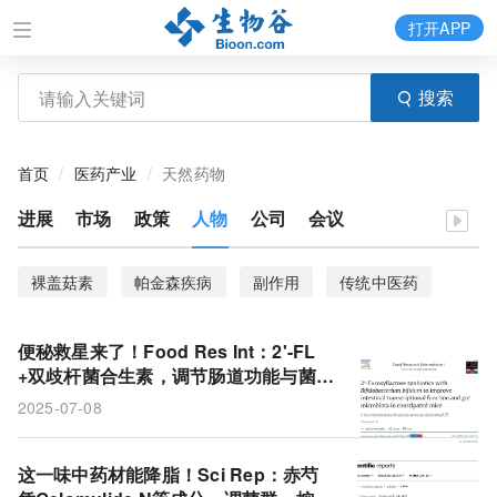
打开APP
搜索
首页
医药产业
天然药物
进展
市场
政策
人物
公司
会议
裸盖菇素
帕金森疾病
副作用
传统中医药
便秘救星来了！Food Res Int：2'-FL
+双歧杆菌合生素，调节肠道功能与菌
群，助力肠道畅通无阻
2025-07-08
这一味中药材能降脂！Sci Rep：赤芍