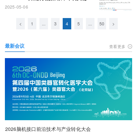
白，阻断甘氨胆酸合成致胆汁淤积
2025-05-06
<
1
...
3
4
5
...
50
>
最新会议
查看更多
2026脑机接口前沿技术与产业转化大会