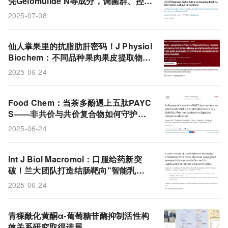
凭Gelomulide N等成分，调菌群、控甲
羟戊酸通路降血脂
2025-07-08
仙人掌果里的抗脂肪肝密码！J Physiol
Biochem：不同品种果肉果皮提取物可
减少肝细胞脂滴，Colorada品种尤为亮
2025-06-24
眼
Food Chem：当茶多酚遇上五肽PAYC
S——非共价与共价复合物如何守护肠
道稳定性并调节酶活性
2025-06-24
Int J Biol Macromol：口服给药新突
破！兰大团队打造结肠靶向"智能乳
剂"，让大黄酸精准抗击溃疡性结肠炎
2025-06-24
青稞酰化黄酮α-葡萄糖苷酶抑制活性构
效关系研究取得进展