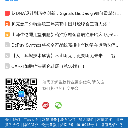
从DNA设计到药物创新：Signals BioDesign如何重塑分子生物学研发生态！
1
贝克曼库尔特连续三年荣获中国财经峰会三项大奖！
2
士泽生物通用型细胞新药治疗帕金森病注册临床II期全部入组完成！
3
DePuy Synthes将携全产品线亮相中华医学会运动医疗分会大会，加码布局中国运动医学创新赛道！
4
【人工耳蜗技术解读】不止听见，更要听见未来 ---- 智能耳蜗，开启人工耳蜗技术新纪元！
5
CAR-T细胞疗法研究进展（第56期）！
6
如需了解生物行业更多信息 请关注
我们其他的社交平台
关于我们
|
产品大全
|
营销服务
|
联系我们
|
加入我们
|
友情链接
|
用户
服务协议
|
隐私保护
|
免责条款
|
沪ICP备14018915号-1
|
增值电信业务