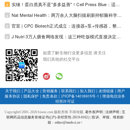
实锤！蛋白质真不是"多多益善"！Cell Press Blue：适度限蛋白，反而拉长健康寿命！
3
Nat Mental Health：两万余人大脑扫描刷新抑郁脑科学认知！抑郁不只是情绪病，视觉、运动脑区同步受损！
4
官宣 | CPC Biotech正式成立：连接器+泵+传感器，整合生物制药流体管理解决方案！
5
J Nutri 3万人膳食网络发现：这三种吃饭模式直接决定心血管风险与寿命长短！
6
如需了解生物行业更多信息 请关注
我们其他的社交平台
关于我们
|
产品大全
|
营销服务
|
联系我们
|
加入我们
|
友情链接
|
用户
服务协议
|
隐私保护
|
免责条款
|
沪ICP备14018915号-1
|
增值电信业务
经营许可证
Copyright©2001-2020 bioon.com 版权所有 不得转载.
著作权声明
|
法律声明
|
互
联网药品信息服务资格证书((沪)-非经营性-2019-0162)
|
投诉、举报、维权邮
箱：editor@medsci.cn<