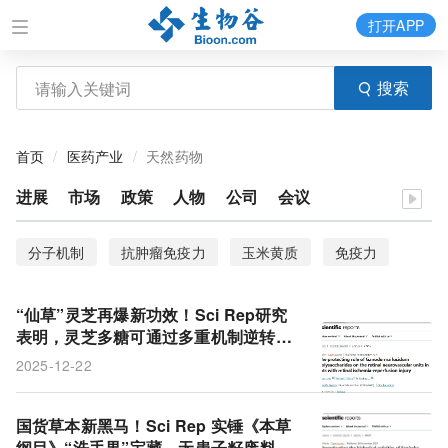
打开APP
搜索
首页
医药产业
天然药物
进展
市场
政策
人物
公司
会议
分子机制
抗肿瘤免疫力
玉米黄质
免疫力
SRA737
副作用
化疗
栗木素
“仙草”灵芝再爆新功效！Sci Rep研究
三阴性乳腺癌
表明，灵芝多糖可通过多重机制逆转视
网膜缺血损伤，守护清晰视界
2025-12-22
国货草本新黑马！Sci Rep 实锤《本草
纲目》“洗手果”宝藏，无患子籽废料变