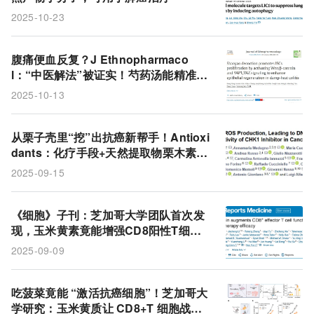
2025-10-23
腹痛便血反复？J Ethnopharmaco
l：“中医解法”被证实！芍药汤能精准激
活肠干细胞，修复黏膜不反复
2025-10-13
从栗子壳里“挖”出抗癌新帮手！Antioxi
dants：化疗手段+天然提取物栗木素，
让难治乳腺癌有了新方案
2025-09-15
《细胞》子刊：芝加哥大学团队首次发
现，玉米黄素竟能增强CD8阳性T细胞
抗癌能力！
2025-09-09
吃菠菜竟能 “激活抗癌细胞”！芝加哥大
学研究：玉米黄质让 CD8+T 细胞战力