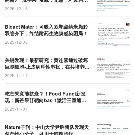
修护神器，泛红留疤全搞定
2025-12-18
Bioact Mater：可吸入双靶点纳米颗粒
双管齐下，终结耐药生物膜感染困局！
2025-12-08
关键发现！最新研究：黄连素通过破坏
巨噬细胞-上皮病理性串扰，在共培养模
型中缓解肠道炎症
2025-11-17
吃芒果竟能抗衰？！Food Funct新发
现：新芒果苷靶向bas-1激活三重通
路，显著延长秀丽隐杆线虫寿命
2025-11-07
Nature子刊：中山大学尹胜团队发现天
然产物小分子，可用于肺癌治疗