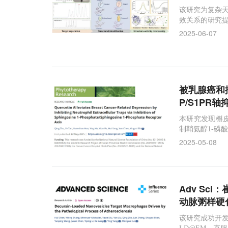
该研究为复杂天
效关系的研究
2025-06-07
被乳腺癌和抑
P/S1PR
本研究发现槲
制鞘氨醇1-磷
2025-05-08
Adv Sc
动脉粥样硬
该研究成功开