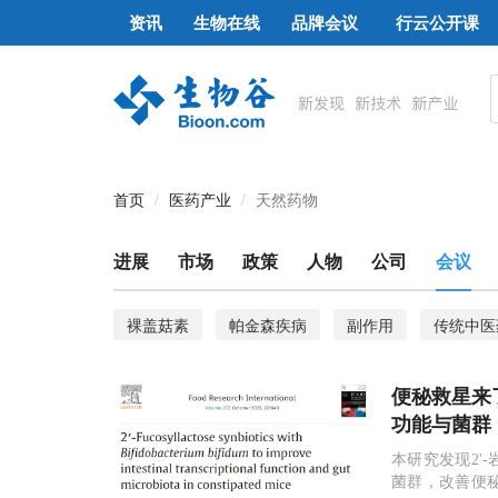
资讯
生物在线
品牌会议
行云公开课
首页
医药产业
天然药物
进展
市场
政策
人物
公司
会议
裸盖菇素
帕金森疾病
副作用
传统中医
便秘救星来了
功能与菌群
本研究发现2'
菌群，改善便