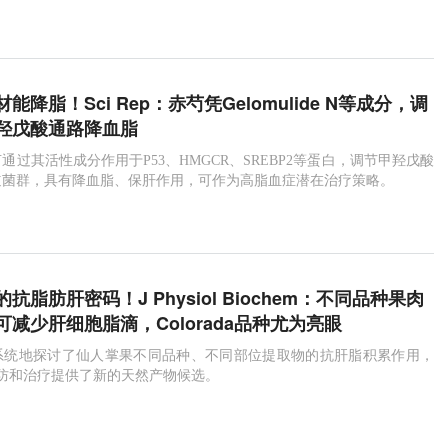
用提供理论支持。
能降脂！Sci Rep：赤芍凭Gelomulide N等成分，调
羟戊酸通路降血脂
通过其活性成分作用于P53、HMGCR、SREBP2等蛋白，调节甲羟戊酸
道菌群，具有降血脂、保肝作用，可作为高脂血症潜在治疗策略。
抗脂肪肝密码！J Physiol Biochem：不同品种果肉
减少肝细胞脂滴，Colorada品种尤为亮眼
系统地探讨了仙人掌果不同品种、不同部位提取物的抗肝脂积累作用，
预防和治疗提供了新的天然产物候选。