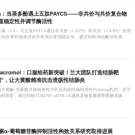
hem：当茶多酚遇上五肽PAYCS——非共价与共价复合物
道稳定性并调节酶活性
素（CA）与五肽PAYCS通过非共价（CA/PS）和共价（CA-PS）作用
分别在胃和肠道消化中表现出更强稳定性，通过抑制消化酶活性调节肽
活性。
iol Macromol：口服给药新突破！兰大团队打造结肠靶
剂"，让大黄酸精准抗击溃疡性结肠炎
大黄酸-壳聚糖共轭纳米粒为乳化剂的结肠特异性Pickering乳剂，其可
利用度，通过抑制TLR4/NF-κB/MLCK通路及修复肠屏障缓解溃疡性结
肠道营养流失。
酮α-葡萄糖苷酶抑制活性构效关系研究取得进展