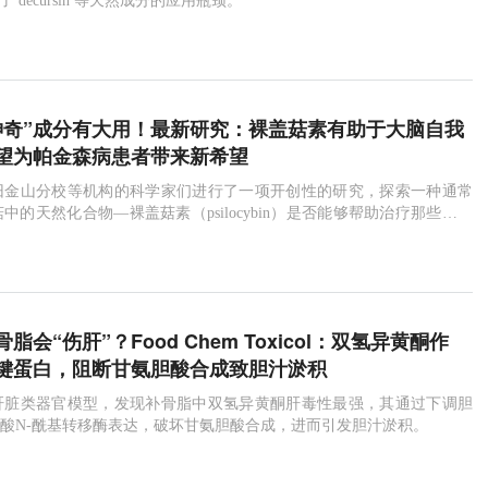
 decursin 等天然成分的应用瓶颈。
神奇”成分有大用！最新研究：裸盖菇素有助于大脑自我
望为帕金森病患者带来新希望
旧金山分校等机构的科学家们进行了一项开创性的研究，探索一种通常
中的天然化合物—裸盖菇素（psilocybin）是否能够帮助治疗那些饱受
的帕金森病患者。
脂会“伤肝”？Food Chem Toxicol：双氢异黄酮作
键蛋白，阻断甘氨胆酸合成致胆汁淤积
肝脏类器官模型，发现补骨脂中双氢异黄酮肝毒性最强，其通过下调胆
基酸N-酰基转移酶表达，破坏甘氨胆酸合成，进而引发胆汁淤积。