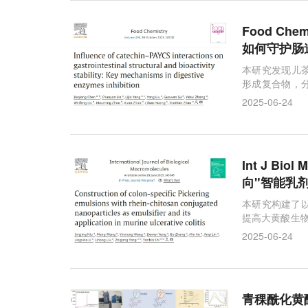
Food C
如何守护肠
本研究发现儿茶
形成复合物，
的消化和功能
2025-06-24
Int J B
向"智能乳
本研究构建了以
提高大黄酸生物
肠炎，且减少
2025-06-24
青稞酰化黄