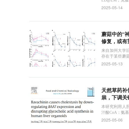
LD@EM，克服了
2025-05-14
蘑菇中的“
修复，或有
来自加州大学
存在于某些蘑菇
情绪障碍困扰
2025-05-13
天然草药补骨
祟，下调关
本研究利用人
汁酸CoA：氨
2025-05-06