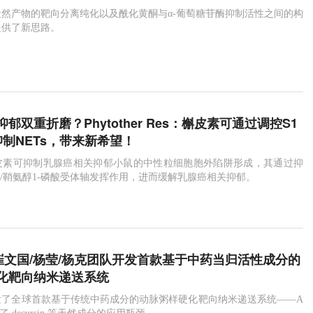
然产物的靶向分离纯化以及酰化黄酮与α-葡萄糖苷酶抑制活性之间的构
提供了新思路。
郁双重折磨？Phytother Res：槲皮素可通过调控S1
轴抑制NETs，带来新希望！
皮素可抑制乳腺癌相关抑郁小鼠的中性粒细胞胞外陷阱形成，其通过抑
酸/鞘氨醇1-磷酸受体轴发挥作用，进而缓解乳腺癌相关抑郁。
i：崔文国/杨莹/杨克团队开发首款基于中药当归活性成分的
化靶向纳米递送系统
发了全球首款基于传统中药成分的动脉粥样硬化靶向纳米递送系统——A