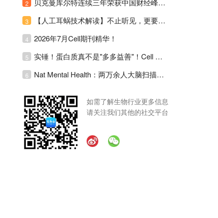
贝克曼库尔特连续三年荣获中国财经峰会三项大奖！
2
【人工耳蜗技术解读】不止听见，更要听见未来 ---- 智能耳蜗，开启人工耳蜗技术新纪元！
3
2026年7月Cell期刊精华！
4
实锤！蛋白质真不是"多多益善"！Cell Press Blue：适度限蛋白，反而拉长健康寿命！
5
Nat Mental Health：两万余人大脑扫描刷新抑郁脑科学认知！抑郁不只是情绪病，视觉、运动脑区同步受损！
6
如需了解生物行业更多信息
请关注我们其他的社交平台