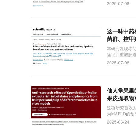
生素的开发应
2025-07-08
这一味中药材
菌群、控甲
本研究发现赤芍
途径并重塑肠
2025-07-08
仙人掌果里的
果皮提取物可
这项研究首次
为MAFLD的
2025-06-24