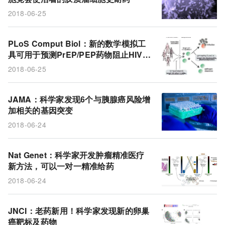
2018-06-25
PLoS Comput Biol：新的数学模拟工
具可用于预测PrEP/PEP药物阻止HIV感
染的疗效
2018-06-25
JAMA：科学家发现6个与胰腺癌风险增
加相关的基因突变
2018-06-24
Nat Genet：科学家开发肿瘤精准医疗
新方法，可以一对一精准给药
2018-06-24
JNCI：老药新用！科学家发现新的卵巢
癌靶标及药物