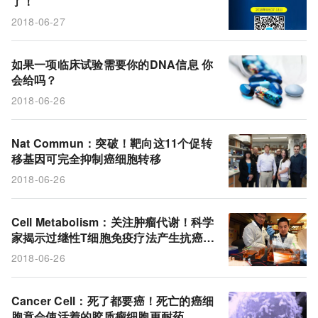
了！
外泌体 微流控 液体活检 高敏检测 肿瘤诊断
临床试验
2018-06-27
病毒
流行
Tupanvirus
宿主
疗法
药物
靶点
肿瘤代谢
转移
癌症
如果一项临床试验需要你的DNA信息 你
会给吗？
遗传特性
隐私
凋亡
2018-06-26
Nat Commun：突破！靶向这11个促转
移基因可完全抑制癌细胞转移
2018-06-26
Cell Metabolism：关注肿瘤代谢！科学
家揭示过继性T细胞免疫疗法产生抗癌疗
效的机制
2018-06-26
Cancer Cell：死了都要癌！死亡的癌细
胞竟会使活着的胶质瘤细胞更耐药