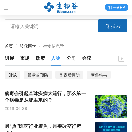
打开APP
搜索
首页
转化医学
生物信息学
进展
市场
政策
人物
公司
会议
DNA
暴露前预防
暴露后预防
度鲁特韦
HIV
胶质瘤
特鲁瓦达
PrEP
基因突变
病毒会引起全球疾病大流行，那么第一
卵巢癌
新药
靶标
肿瘤
精准医疗
个病毒是从哪里来的？
2018-06-29
患癌风险
胰腺癌
外泌体
过继性T细胞免疫疗法
进化
最“热”医药行业聚焦，是要改变行程