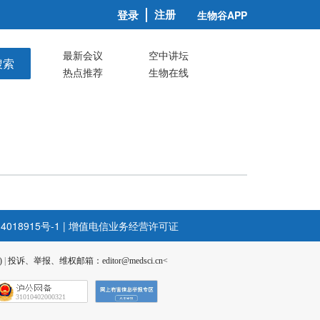
注册
登录
生物谷APP
最新会议
空中讲坛
搜索
热点推荐
生物在线
4018915号-1
|
增值电信业务经营许可证
)
|
投诉、举报、维权邮箱：editor@medsci.cn<
31010402000321