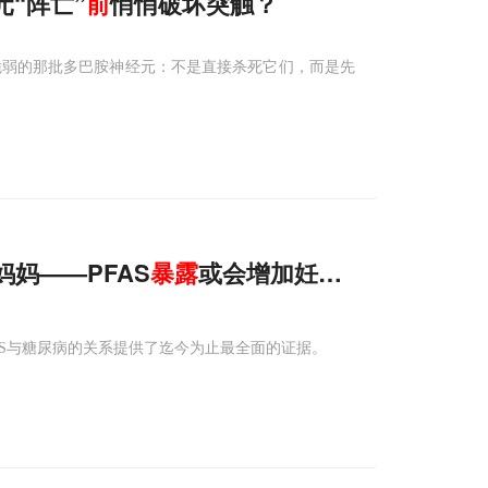
元“阵亡”
前
悄悄破坏突触？
脆弱的那批多巴胺神经元：不是直接杀死它们，而是先
上准妈妈——PFAS
暴露
或会增加妊娠期糖尿病风险
理解PFAS与糖尿病的关系提供了迄今为止最全面的证据。