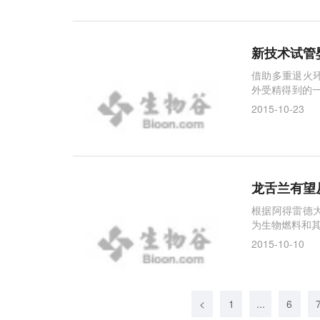
新技术试管
借助多重退火
外受精得到的一
界首例借助这
2015-10-23
龙舌兰有望
根据阿得雷德
为生物燃料和
2015-10-10
<
1
...
6