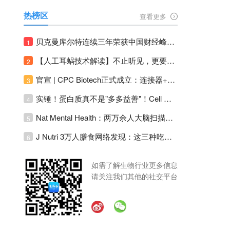
热榜区
查看更多
贝克曼库尔特连续三年荣获中国财经峰会三项大奖！
1
【人工耳蜗技术解读】不止听见，更要听见未来 ---- 智能耳蜗，开启人工耳蜗技术新纪元！
2
官宣 | CPC Biotech正式成立：连接器+泵+传感器，整合生物制药流体管理解决方案！
3
实锤！蛋白质真不是"多多益善"！Cell Press Blue：适度限蛋白，反而拉长健康寿命！
4
Nat Mental Health：两万余人大脑扫描刷新抑郁脑科学认知！抑郁不只是情绪病，视觉、运动脑区同步受损！
5
J Nutri 3万人膳食网络发现：这三种吃饭模式直接决定心血管风险与寿命长短！
6
如需了解生物行业更多信息
请关注我们其他的社交平台