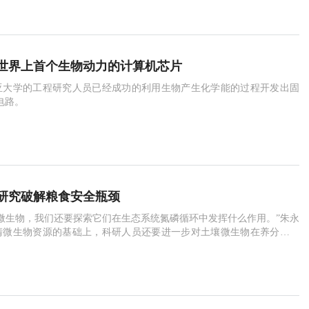
世界上首个生物动力的计算机芯片
亚大学的工程研究人员已经成功的利用生物产生化学能的过程开发出固
成电路。
研究破解粮食安全瓶颈
微生物，我们还要探索它们在生态系统氮磷循环中发挥什么作用。”朱永
清微生物资源的基础上，科研人员还要进一步对土壤微生物在养分循环
开展研究。