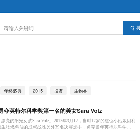
年终盛典
2015
投资
生物谷
病
遗传性多发性骨软骨瘤
试管婴儿
夺英特尔科学奖第一名的美女Sara Volz
力
藻类植物
稀禾定
乙酰辅酶A羧化酶
能源
亮的阳光女孩Sara Volz。2013年3月12，当时17岁的这位小姑娘因利
造生物燃料油的成就战胜另外39名决赛选手，勇夺当年英特尔科学奖的
微生物
土壤
Sara Volz
获得10万美金的大奖。