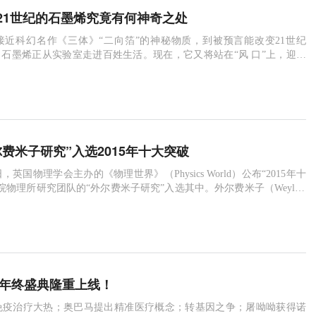
21世纪的石墨烯究竟有何神奇之处
接近科幻名作《三体》“二向箔”的神秘物质，到被预言能改变21世纪
，石墨烯正从实验室走进百姓生活。现在，它又将站在“风 口”上，迎来
：中国“十三五”规划建议明确提出
费米子研究”入选2015年十大突破
1日，英国物理学会主办的《物理世界》（Physics World）公布“2015年十
院物理所研究团队的“外尔费米子研究”入选其中。外尔费米子（Weylfer
种无质量且具 有“手性”的电子，未
谷年终盛典隆重上线！
，免疫治疗大热；奥巴马提出精准医疗概念；转基因之争；屠呦呦获得诺