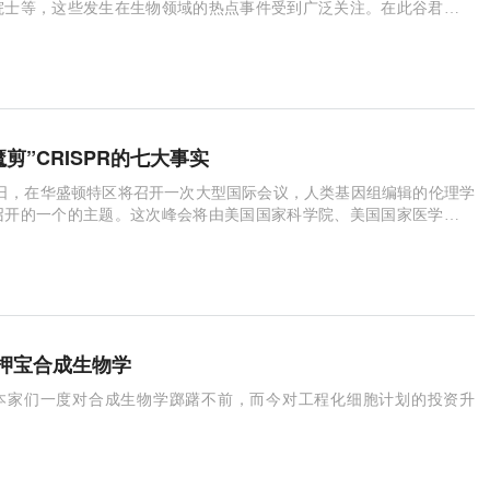
院士等，这些发生在生物领域的热点事件受到广泛关注。在此谷君为大
5年生物行业发生的大事，一起来看看吧！
“魔剪”CRISPR的七大事实
月1-3日，在华盛顿特区将召开一次大型国际会议，人类基因组编辑的伦理学
召开的一个的主题。这次峰会将由美国国家科学院、美国国家医学科学
院和英国皇家学会联合组织，在该会议举办
押宝合成生物学
本家们一度对合成生物学踯躇不前，而今对工程化细胞计划的投资升