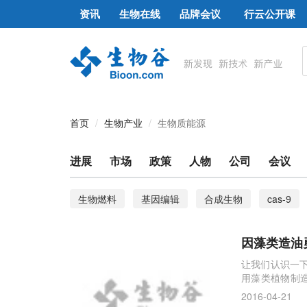
资讯
生物在线
品牌会议
行云公开课
首页
生物产业
生物质能源
进展
市场
政策
人物
公司
会议
生物燃料
基因编辑
合成生物
cas-9
少汗型外胚层发育不良
酒
龙舌兰
遗传
因藻类造油勇
外尔费米子研究
中科院
除草剂
生物动
让我们认识一下漂
用藻类植物制
计算机芯片
新时代
石墨烯
粮食
第一名，也因此
2016-04-21