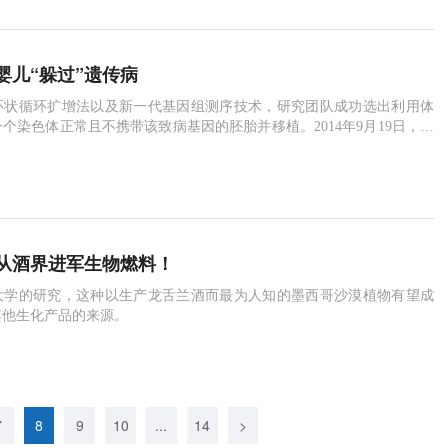
婴儿“躲过”遗传病
环状循环扩增法以及新一代基因组测序技术，研究团队成功选出利用体
个染色体正常且不携带该致病基因的胚胎并移植。2014年9月19日，世
项技术出生的宝宝在北医三院诞生。
从酒界进军生物燃料！
大学的研究，这种以生产龙舌兰酒而最为人知的墨西哥沙漠植物有望成
其他生化产品的来源。
7
8
9
10
...
14
>