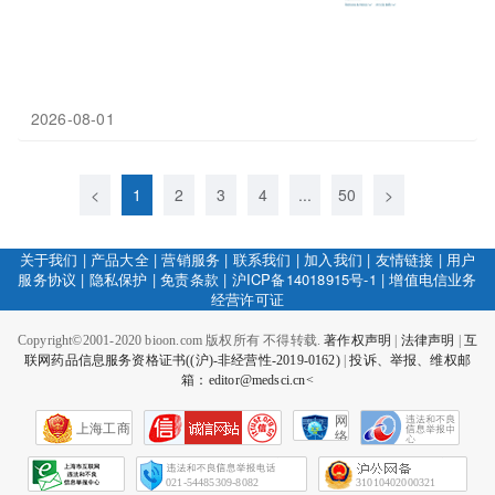
2026-08-01
<
1
2
3
4
...
50
>
关于我们
|
产品大全
|
营销服务
|
联系我们
|
加入我们
|
友情链接
|
用户
服务协议
|
隐私保护
|
免责条款
|
沪ICP备14018915号-1
|
增值电信业务
经营许可证
Copyright©2001-2020 bioon.com 版权所有 不得转载.
著作权声明
|
法律声明
|
互
联网药品信息服务资格证书((沪)-非经营性-2019-0162)
|
投诉、举报、维权邮
箱：editor@medsci.cn<
网
上海工商
络
社
会
征
021-54485309-8082
31010402000321