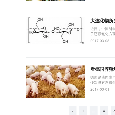
大连化物所
近日，中国科
子还原氨化方
选择性制备伯
2017-03-08
看德国养猪
德国是猪肉生
便却没有造成
市的一家养猪场
2017-03-01
<
1
...
4