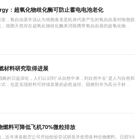
 Energy：超氧化物歧化酶可防止蓄电电池老化
衰老，氧自由基学说认为细胞衰老是机体代谢产生的氧自由基对细胞损
此，细胞天然存在超氧化物歧化酶来消除携带氧自由基的超氧化物。超
细胞呼吸生成能量过程中产生并且是氧自由基
燃材料研究取得进展
战略的日益深化，人们认识到"从自然中来，到自然中去"是人与自然和
方式，也是实现材料可持续发展的必然途径。阻燃剂作为高分子材料安
助剂也不例外，因此发展源于生物的阻
生物燃料可降低飞机70%微粒排放
的，近年来各航空公司开始纷纷尝试研发并使用各种生物燃料。日前NA