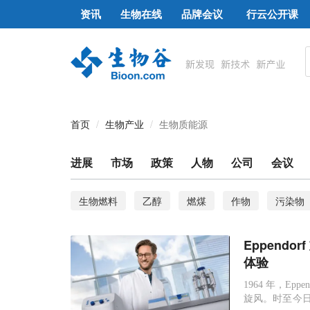
资讯
生物在线
品牌会议
行云公开课
首页
生物产业
生物质能源
进展
市场
政策
人物
公司
会议
生物燃料
乙醇
燃煤
作物
污染物
可再生能源
NASA
核苷酸
异丁醇
Eppend
超氧化物歧化酶
生物能源
生物质发电
体验
1964 年，E
旋风。时至今日