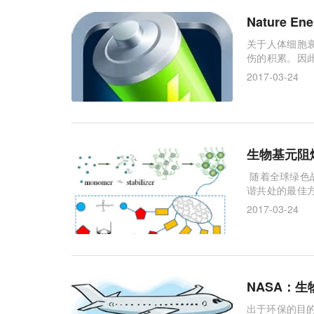
Nature
关于人体细胞
伤的积累。因
氧化物正是在
2017-03-24
生物基元阻
随着全球绿色
谐共处的最佳
全使用的必要
2017-03-24
NASA：
出于环保的目