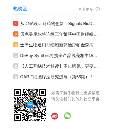
热榜区
查看更多
从DNA设计到药物创新：Signals BioDesign如何重塑分子生物学研发生态！
1
贝克曼库尔特连续三年荣获中国财经峰会三项大奖！
2
士泽生物通用型细胞新药治疗帕金森病注册临床II期全部入组完成！
3
DePuy Synthes将携全产品线亮相中华医学会运动医疗分会大会，加码布局中国运动医学创新赛道！
4
【人工耳蜗技术解读】不止听见，更要听见未来 ---- 智能耳蜗，开启人工耳蜗技术新纪元！
5
CAR-T细胞疗法研究进展（第56期）！
6
如需了解生物行业更多信息
请关注我们其他的社交平台