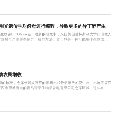
透彻理解、实验室工作的深入体察，乃至未来趋势的前瞻把握已经一一
和高质量的产品与服务当中。今天，再一次提升实验室标准的全新 542
上市。这款离心机的最大容量可达 24 ×
e：利用光遗传学对酵母进行编程，导致更多的异丁醇产生
9日/生物谷BIOON/---在一项新的研究中，来自美国普林斯顿大学的研究人
导致酵母产生更多的异丁醇的方法。异丁醇是一种可能用作生物燃料的
表在2018年3月29日的Nature期刊上的一篇标题为“Optogenetic regul
red cellular metabolism for microbial chemical
助农民增收
积的秸秆，仓库外码放整齐的果树木和分类堆放的花生皮、木屑等废弃
莱西市望城街道的青岛琦泉生物质发电有限公司仓库区域，这些在农民
弃物”“垃圾”，却是企业发电的“绿色能源”。公司副总经理展恩亮告诉笔
，公司消耗农林废弃物21万吨，利用农业废弃物发电1.5亿千瓦时，供
时，实现利润1051万元，间接增加农民收入8000万元。去年6