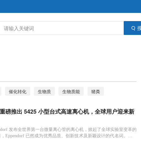
催化转化
生物质
生物质能
猪粪
光遗传学
高速离心机
转录因子
酵母
orf 重磅推出 5425 小型台式高速离心机，全球用户迎来新
Eppendorf
ppendorf 发布全世界第一台微量离心管的离心机，掀起了全球实验室变革的
，Eppendorf 已然成为优秀品质、创新技术及新颖设计的代名词。公司