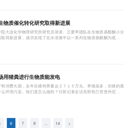
生物质催化转化研究取得新进展
学院大连化学物理研究所研究员张涛、王爱琴团队在生物质基醛酮小分
面取得新进展，成功实现了在水溶液中以一系列生物质基醛酮为底物高
胺，并在此基础上直接以纤维素为原料，通过
场用猪粪进行生物质能发电
产和消费大国，去年生猪饲养量达２７１５万头。养猪虽多，但猪的粪
什么环境污染。他们是怎么做的？日前记者走访东部勃兰登堡州尼梅克
，看德国企业如何为生猪“善后”。与人们
5
6
7
8
...
14
>