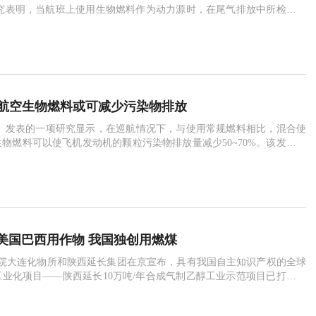
研究表明，当航班上使用生物燃料作为动力源时，在尾气排放中所检测到
少于化石燃料。这一结果证明，从环保角度而
报道航空生物燃料或可减少污染物排放
》发表的一项研究显示，在巡航情况下，与使用常规燃料相比，混合使
物燃料可以使飞机发动机的颗粒污染物排放量减少50~70%。该发现带
中的飞机使用生物燃料所产生的环境影
美国巴西用作物 我国独创用燃煤
科院大连化物所和陕西延长集团在京宣布，具有我国自主知识产权的全球
业化项目——陕西延长10万吨/年合成气制乙醇工业示范项目已打通全
合格的无水乙醇，目前该装置已平稳运行两