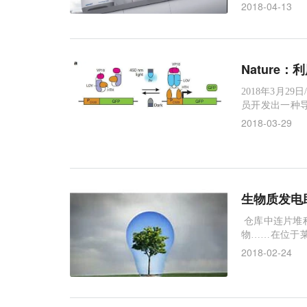
对用户需求的
2018-04-13
体现在高可靠性
5 离心机隆重
Natur
2018年3月2
员开发出一种
候选物质。在他们发
2018-03-29
ation of enginee
生物质发电
仓库中连片堆
物……在位于
眼中地道的“废
2018-02-24
者，去年下半年
电1.38亿千瓦