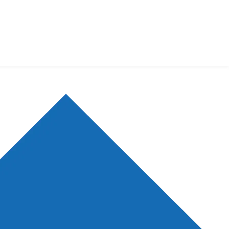
查看更多
查看更多
查看更多
新会议
空中讲坛
点推荐
生物在线
登录
注册
生物谷APP