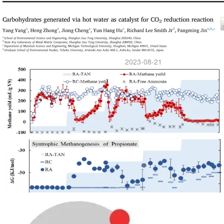
Next Energy发
近日，上海交通大学环境科学与工程学院金放鸣团
2023-08-21
富氮有机废弃物厌氧发酵
畜禽粪便、餐厨垃圾等富氮有机
高氨浓度的厌氧发酵过程中，从
2023-08-09