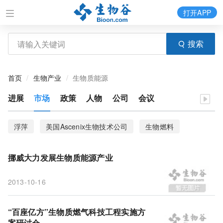
打开APP
搜索
首页
生物产业
生物质能源
进展
市场
政策
人物
公司
会议
浮萍
美国Ascenix生物技术公司
生物燃料
唐山
生物沼气
纯秸秆沼气发酵池
挪威大力发展生物质能源产业
甲基丙烯酸甲酯
发酵法
方案研讨会
2013-10-16
“百座亿方”
生物质燃气科技工程
桂冠
藻类生物燃料
英特尔高中科学竞赛
生物质能源
“百座亿方”生物质燃气科技工程实施方
案研讨会