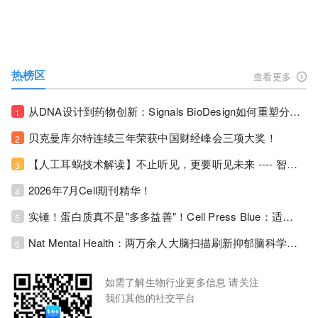
热榜区
查看更多
从DNA设计到药物创新：Signals BioDesign如何重塑分子生物学研发生态！
1
贝克曼库尔特连续三年荣获中国财经峰会三项大奖！
2
【人工耳蜗技术解读】不止听见，更要听见未来 ---- 智能耳蜗，开启人工耳蜗技术新纪元！
3
2026年7月Cell期刊精华！
4
实锤！蛋白质真不是"多多益善"！Cell Press Blue：适度限蛋白，反而拉长健康寿命！
5
Nat Mental Health：两万余人大脑扫描刷新抑郁脑科学认知！抑郁不只是情绪病，视觉、运动脑区同步受损！
6
如需了解生物行业更多信息 请关注
我们其他的社交平台