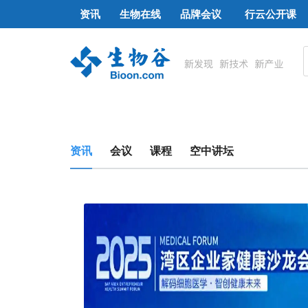
资讯
生物在线
品牌会议
行云公开课
资讯
会议
课程
空中讲坛