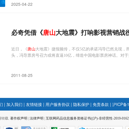
2025-04-22
必奇凭借《
唐山
大地震》打响影视营销战
近日，《
唐山
大地震》捷报频传，不仅5亿的承诺冯导已然兑现，
头，冯导票房号召力或将直逼10亿，缔造中国电影票房神话。对于
复被撕裂的亲情。”这种亲情的修复，是冯导取得预期成功的原因
2011-08-25
们
|
加入我们
|
友情链接
|
用户服务协议
|
隐私保护
|
免责条款
|
沪ICP备1
 不得转载.
著作权声明
|
法律声明
|
互联网药品信息服务资格证书((沪)-非经营性-2019-0162