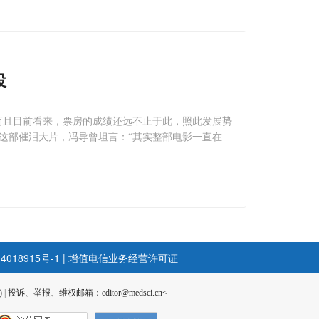
役
而且目前看来，票房的成绩还远不止于此，照此发展势
这部催泪大片，冯导曾坦言：“其实整部电影一直在修
，也是他选择先声药业作为独家药品合作机构的初衷。
4018915号-1
|
增值电信业务经营许可证
)
|
投诉、举报、维权邮箱：editor@medsci.cn<