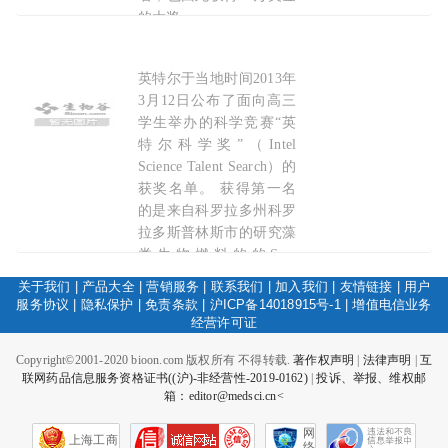
的大奖。
2016-04-22
英特尔于当地时间2013年
英特尔
高中科学
竞赛
桂冠授予藻类生物燃料研究
3月12日公布了面向高三
学生举办的科学竞赛“英
特尔科学奖”（Intel
Science Talent Search）的
获奖名单。 获得第一名
的是来自科罗拉多州科罗
拉多斯普林斯市的研究藻
类生物燃料的的Sara
Volz，她由此获得了英特
关于我们
|
产品大全
|
营销服务
|
联系我们
|
加入我们
|
友情链接
|
用户
尔财团提供的10万美元奖
服务协议
|
隐私保护
|
免责条款
|
沪ICP备14018915号-1
|
增值电信业务
金。 藻类能产生可作为
经营许可证
可再生燃料使用的油，但
Copyright©2001-2020 bioon.com 版权所有 不得转载.
著作权声明
|
法律声明
|
互
油的提取成本高。
联网药品信息服务资格证书((沪)-非经营性-2019-0162)
|
投诉、举报、维权邮
箱：editor@medsci.cn<
2013-03-19
网
上海工商
络