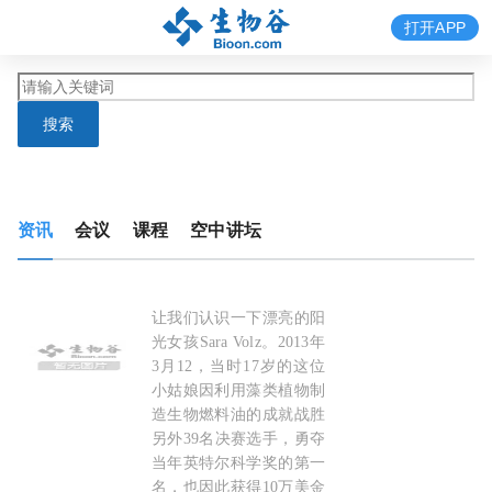
打开APP
搜索
资讯
会议
课程
空中讲坛
让我们认识一下漂亮的阳
因藻类造油勇夺
英特尔
科学
奖第一名的美女Sara V
光女孩Sara Volz。2013年
3月12，当时17岁的这位
小姑娘因利用藻类植物制
造生物燃料油的成就战胜
另外39名决赛选手，勇夺
当年英特尔科学奖的第一
名，也因此获得10万美金