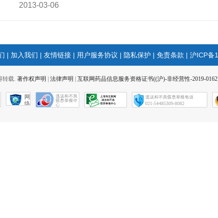
2013-03-06
们
|
加入我们
|
友情链接
|
用户服务协议
|
隐私保护
|
免责条款
|
沪ICP备1
 不得转载.
著作权声明
|
法律声明
|
互联网药品信息服务资格证书((沪)-非经营性-2019-0162
网
络
021-54485309-8082
社
会
征
信
网