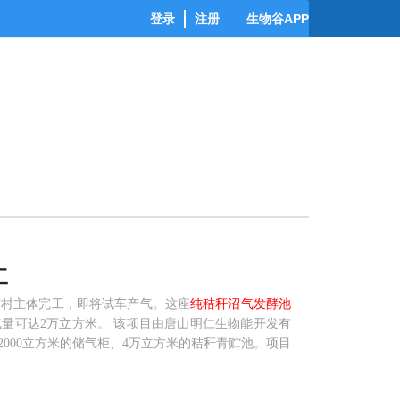
登录
注册
生物谷APP
工
铺村主体完工，即将试车产气。这座
纯秸秆沼气发酵池
产气量可达2万立方米。 该项目由唐山明仁生物能开发有
2000立方米的储气柜、4万立方米的秸秆青贮池。项目