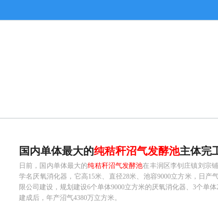
国内单体最大的
纯
秸秆
沼气
发酵
池
主体完
日前，国内单体最大的
纯秸秆沼气发酵池
在丰润区李钊庄镇刘宗
学名厌氧消化器，它高15米、直径28米、池容9000立方米，日
限公司建设，规划建设6个单体9000立方米的厌氧消化器、3个单体
建成后，年产沼气4380万立方米。