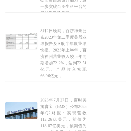
提高蛋白质设计能力，进
一步突破百图生科平台的
优越学习迭代能力。
2023-10-11
8月2日晚间，百济神州公
PD-1收入超18
亿
元，
百
济神州2023年半年报出炉
布2023年第二季度美股业
绩报告及A股半年度业绩
快报。2023年上半年，百
济神州营业收入较上年同
期增加72.2%，达到72.51
亿元。产品收入实现
66.96亿元，
2023-08-03
2023年7月27日，百时美
百
时美施贵宝CAR-T疗法2023年H1营收32
亿
元
施贵宝（BMS）公布2023
年Q2财报：实现营收
112.26亿美元，前值为
118.87亿美元，预期值为