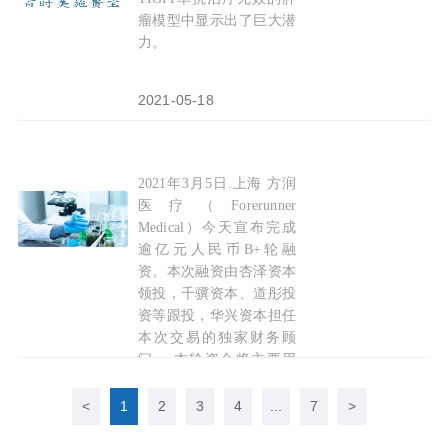
瘤模型中显示出了巨大潜
力。
2021-05-18
2021年3月5日.上海 方润
方
润医疗完成逾
亿
元人民币B+轮融资，创造中国
医疗（Forerunner
Medical）今天宣布完成
逾亿元人民币B+轮融
资。本次融资由杏泽资本
领投，千骥资本、道彤投
资等跟投，华兴资本担任
本次交易的独家财务顾
问。 本轮资金将主要用
于围绕公司现有运动医
学、微创治疗介入设备在
<
1
2
3
4
...
7
>
研产品的开发；已上市射
频消融及耗材现有产品线