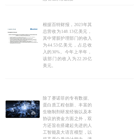
2025-11-24
根据百特财报，2023年其
38
亿
美元！
百
特出售核心业务
总营收为148.13亿美元，
其中肾脏护理部门的收入
为44.53亿美元，占总收
入的30%。今年上半年，
该部门的收入为22.20亿
美元。
2024-08-15
除了赛诺菲的专有数据、
10
亿
美元！
百
图生科与赛诺菲合作开展基于AI大
蛋白质工程创新、丰富的
生物制剂研发经验以及本
协议的资金方面之外，双
方还旨在搭建起先进的人
工智能及大语言模型，以