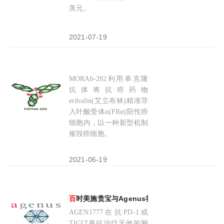
美元。
2021-07-19
MORAb-202利用单克隆
百
时美施贵宝与卫材达成31
亿
美元合作：开发MORA
抗体将抗癌药物
eribulin(艾立布林)精准导
入叶酸受体α(FRα)阳性癌
细胞内，以一种新型机制
摧毁癌细胞。
2021-06-19
百
时美施贵宝与Agenus签署15.6
亿
美元协议，获得
AGEN1777在抗PD-1或
TIGIT单抗治疗无效的肿