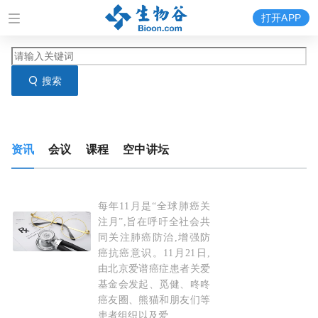
打开APP
搜索
资讯
会议
课程
空中讲坛
每年11月是“全球肺癌关
医患携手点亮肺癌"长生存"希望 “千
方
百
济行”医
注月”,旨在呼吁全社会共
同关注肺癌防治,增强防
癌抗癌意识。11月21日,
由北京爱谱癌症患者关爱
基金会发起、觅健、咚咚
癌友圈、熊猫和朋友们等
患者组织以及爱