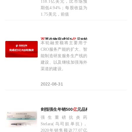
118.1亿美元，比市场预
期低4.94%；每股收益为
1.75美元，前值
2023-07-28
百
英生物完成近5
亿
元B轮融资
本轮融资额将主要用于
CRO服务产能的扩大、智
能制造研发服务生产线的
建设、以及继续加强海外
渠道的建设。
2022-08-31
剑指强生年销500
亿
元品种！
百
奥泰BAT2206
强生重磅抗炎药
Stelara(乌司奴单抗)，
2020年销售额达77.07亿