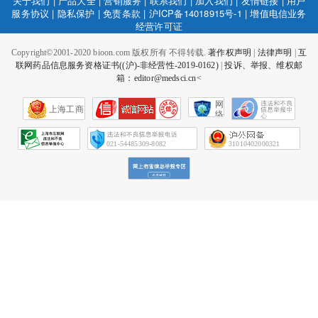
关于我们
|
产品大全
|
营销服务
|
联系我们
|
加入我们
|
友情链接
|
用户
服务协议
|
隐私保护
|
免责条款
|
沪ICP备14018915号-1
|
增值电信业务
经营许可证
Copyright©2001-2020 bioon.com 版权所有 不得转载.
著作权声明
|
法律声明
|
互
联网药品信息服务资格证书((沪)-非经营性-2019-0162)
|
投诉、举报、维权邮
箱：editor@medsci.cn<
网
上海工商
络
社
会
征
021-54485309-8082
31010402000321
信
网