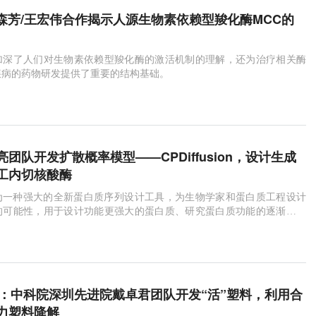
隋森芳/王宏伟合作揭示人源生物素依赖型羧化酶MCC的
加深了人们对生物素依赖型羧化酶的激活机制的理解，还为治疗相关酶
疾病的药物研发提供了重要的结构基础。
团队开发扩散概率模型——CPDiffusion，设计生成
工内切核酸酶
sion作为一种强大的全新蛋白质序列设计工具，为生物学家和蛋白质工程设计
的可能性，用于设计功能更强大的蛋白质、研究蛋白质功能的逐渐演化
有蛋白质的数据库等。
子刊：中科院深圳先进院戴卓君团队开发“活”塑料，利用合
力塑料降解