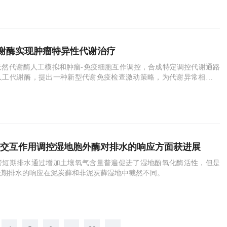
谢酶实现肿瘤特异性代谢治疗
天然代谢酶人工模拟和肿瘤-免疫细胞互作调控，合成特定调控代谢通路
人工代谢酶，提出一种新型代谢免疫检查激动策略，为代谢异常相关重
于人工代谢酶的全新代谢免疫调控策略。
物交互作用调控湿地胞外酶对排水的响应方面获进展
管短期排水通过增加土壤氧气含量普遍促进了湿地酚氧化酶活性，但是
长期排水的响应在泥炭藓和非泥炭藓湿地中截然不同。