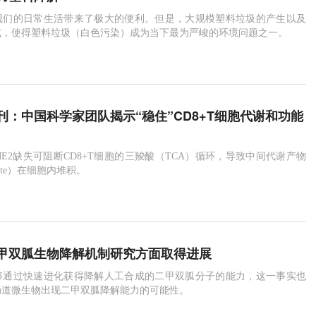
我们的日常生活带来了极大的便利。但是，大规模塑料垃圾的产生以及
式，使得塑料垃圾（白色污染）成为当下最为严峻的环境问题之一。
刊：中国科学家团队揭示“稳住”CD8+T细胞代谢和功能
E2缺失可阻断CD8+T细胞的三羧酸（TCA）循环，导致中间代谢产物
rate）在细胞内堆积。
甲双胍生物降解机制研究方面取得进展
够通过快速进化获得降解人工合成的二甲双胍分子的能力，这一事实也
肠道微生物出现二甲双胍降解能力的可能性。