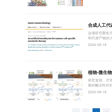
合成人工代
这项研究聚焦
和代谢产物的
大疾病提供基
2024-08-18
植物-微生
研究发现，尽
胞外酶活性对
2024-08-18