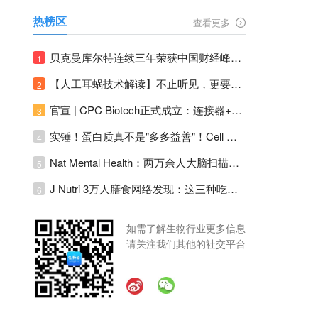
热榜区
查看更多
贝克曼库尔特连续三年荣获中国财经峰会三项大奖！
1
【人工耳蜗技术解读】不止听见，更要听见未来 ---- 智能耳蜗，开启人工耳蜗技术新纪元！
2
官宣 | CPC Biotech正式成立：连接器+泵+传感器，整合生物制药流体管理解决方案！
3
实锤！蛋白质真不是"多多益善"！Cell Press Blue：适度限蛋白，反而拉长健康寿命！
4
Nat Mental Health：两万余人大脑扫描刷新抑郁脑科学认知！抑郁不只是情绪病，视觉、运动脑区同步受损！
5
J Nutri 3万人膳食网络发现：这三种吃饭模式直接决定心血管风险与寿命长短！
6
如需了解生物行业更多信息
请关注我们其他的社交平台