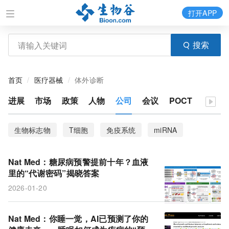
打开APP
搜索
首页
医疗器械
体外诊断
进展
市场
政策
人物
公司
会议
POCT
生物标志物
T细胞
免疫系统
miRNA
衰老
CHANGE-seq-BE
ecDNA
尿液
Nat Med：糖尿病预警提前十年？血液
脊髓修复
血液检测
风险因素
患病率
里的“代谢密码”揭晓答案
2026-01-20
阿尔茨海默病
胃癌
信号通路
靶向性疗法
基因编辑器
测序
数据集
疾病风险
Nat Med：你睡一觉，AI已预测了你的