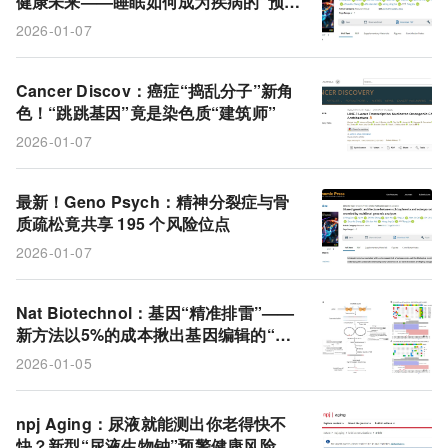
健康未来——睡眠如何成为疾病的“预告
SleepFM
睡眠
代谢组学
风险
代谢产物
信”？
2026-01-07
LINE-1
RNA
骨质疏松症
位点
DNA
骨密度
精神分裂症
染色质
逆转座子
Cancer Discov：癌症“捣乱分子”新角
色！“跳跳基因”竟是染色质“建筑师”
生活方式
2026-01-07
最新！Geno Psych：精神分裂症与骨
质疏松竟共享 195 个风险位点
2026-01-07
Nat Biotechnol：基因“精准排雷”——
新方法以5%的成本揪出基因编辑的“脱
靶暗箭”
2026-01-05
npj Aging：尿液就能测出你老得快不
快？新型“尿液生物钟”预警健康风险