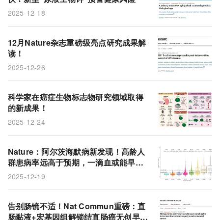
2025-12-18
12月Nature杂志重磅级亮点研究成果解
读！
2025-12-26
科学家在癌症生物标志物研究领域取得
的新成果！
2025-12-24
Nature：阿尔茨海默病新发现！高龄人
群患病率远高于预期，一滴血或能早预
警
2025-12-19
告别肠镜不适！Nat Commun重磅：直
肠黏液+宏基因组解锁结直肠癌无创早筛