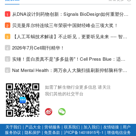
从DNA设计到药物创新：Signals BioDesign如何重塑分子生物学研发生态！
1
贝克曼库尔特连续三年荣获中国财经峰会三项大奖！
2
【人工耳蜗技术解读】不止听见，更要听见未来 ---- 智能耳蜗，开启人工耳蜗技术新纪元！
3
2026年7月Cell期刊精华！
4
实锤！蛋白质真不是"多多益善"！Cell Press Blue：适度限蛋白，反而拉长健康寿命！
5
Nat Mental Health：两万余人大脑扫描刷新抑郁脑科学认知！抑郁不只是情绪病，视觉、运动脑区同步受损！
6
如需了解生物行业更多信息 请关注
我们其他的社交平台
关于我们
|
产品大全
|
营销服务
|
联系我们
|
加入我们
|
友情链接
|
用户
服务协议
|
隐私保护
|
免责条款
|
沪ICP备14018915号-1
|
增值电信业务