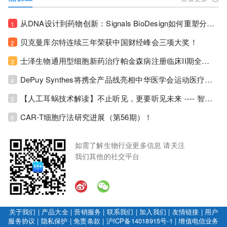
从DNA设计到药物创新：Signals BioDesign如何重塑分子生物学研发生态！
1
贝克曼库尔特连续三年荣获中国财经峰会三项大奖！
2
士泽生物通用型细胞新药治疗帕金森病注册临床II期全部入组完成！
3
DePuy Synthes将携全产品线亮相中华医学会运动医疗分会大会，加码布局中国运动医学创新赛道！
4
【人工耳蜗技术解读】不止听见，更要听见未来 ---- 智能耳蜗，开启人工耳蜗技术新纪元！
5
CAR-T细胞疗法研究进展（第56期）！
6
如需了解生物行业更多信息 请关注
我们其他的社交平台
关于我们
|
产品大全
|
营销服务
|
联系我们
|
加入我们
|
友情链接
|
用户
服务协议
|
隐私保护
|
免责条款
|
沪ICP备14018915号-1
|
增值电信业务