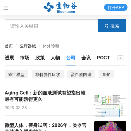
打开APP
搜索
首页
医疗器械
体外诊断
进展
市场
政策
人物
公司
会议
POCT
癌症模型
非特异性症状
蛋白质图谱
血浆
rsRNA
DNA碎片化
生活方式
风险
Aging Cell：新的血液测试有望指出谁
疾病风险
SleepFM
数据集
睡眠
最有可能活得更久
2026-02-28
代谢产物
代谢组学
代谢健康
精子
湿疹
NK细胞
DNA
二维细胞
类器官芯片
微型人体，替身试药：2026年，类器官