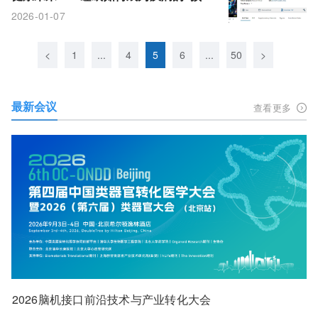
信”？
2026-01-07
<
1
...
4
5
6
...
50
>
最新会议
查看更多
2026脑机接口前沿技术与产业转化大会