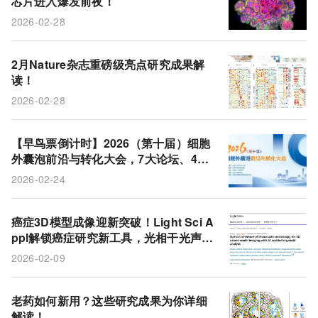
芯片进入爆发前夜！
模拟药物
生态位
超级老人
老药新用
2026-02-28
小鼠
乳腺癌
HIV
生物标志物
靶点
FDA
2月Nature杂志重磅级亮点研究成果解
读！
2026-02-28
【早鸟票倒计时】2026（第十届）细胞
外囊泡前沿与转化大会，7大论坛、40
+主题演讲，3月26-27日北京召开！
2026-02-24
癌症3D模型成像迎新突破！Light Sci A
ppl解锁癌症研究新工具，光相干光声显
微镜结合AI实现精准分析
2026-02-09
老药如何新用？这些研究成果为你详细
解读！