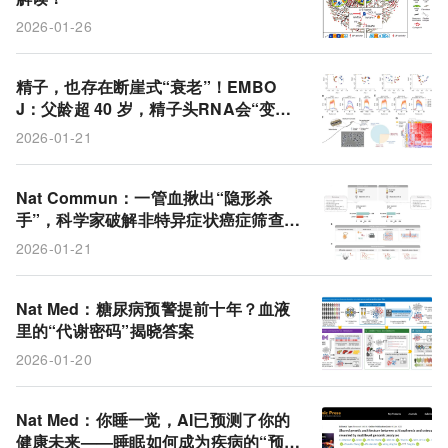
2026-01-26
精子，也存在断崖式“衰老”！EMBO
J：父龄超 40 岁，精子头RNA会“变
长”，后代更易出现代谢异常和神经精神
2026-01-21
问题
Nat Commun：一管血揪出“隐形杀
手”，科学家破解非特异症状癌症筛查难
题
2026-01-21
Nat Med：糖尿病预警提前十年？血液
里的“代谢密码”揭晓答案
2026-01-20
Nat Med：你睡一觉，AI已预测了你的
健康未来——睡眠如何成为疾病的“预告