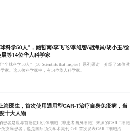
“全球科学50人”，鲍哲南/李飞飞/季维智/胡海岚/胡小玉/徐
吴晨等14位华人科学家
推出了“全球科学50人”（50 Scientists that Inspire）系列采访，介绍了50位激
学家。这50位科学家中，有14位华人科学家。
上海医生，首次使用通用型CAR-T治疗自身免疫病，当
e年度十大人物
的患者是世界首批使用供体细胞（非患者自身细胞）来源的CAR-T细胞
免疫病患者，也是国际顶尖学术期刊 Cell 首次发表CAR-T细胞治疗自