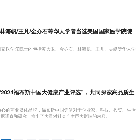
研究。
/林海帆/王凡/金亦石等华人学者当选美国国家医学院院
国家医学院院士的包括黄大卫、金亦石、林海帆、王凡、吴皓等华人学
“2024福布斯中国大健康产业评选”，共同探索高品质生
核心的商业媒体品牌，福布斯中国凭借对于企业家、科技、投资、生活
数据调查和研究，推出了大量对社会产生巨大影响的内容。