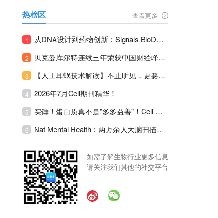
热榜区
查看更多
从DNA设计到药物创新：Signals BioDesign如何重塑分子生物学研发生态！
1
贝克曼库尔特连续三年荣获中国财经峰会三项大奖！
2
【人工耳蜗技术解读】不止听见，更要听见未来 ---- 智能耳蜗，开启人工耳蜗技术新纪元！
3
2026年7月Cell期刊精华！
4
实锤！蛋白质真不是"多多益善"！Cell Press Blue：适度限蛋白，反而拉长健康寿命！
5
Nat Mental Health：两万余人大脑扫描刷新抑郁脑科学认知！抑郁不只是情绪病，视觉、运动脑区同步受损！
6
如需了解生物行业更多信息
请关注我们其他的社交平台