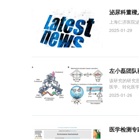
泌尿科董樑
上海仁济医院泌
2025-01-29
左小磊团队
该研究的研究
医学、转化医
2025-01-26
医学检测专