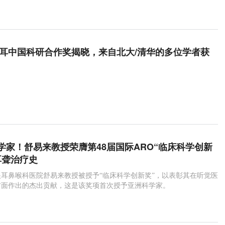
度拜耳中国科研合作奖揭晓，来自北大/清华的多位学者获
学家！舒易来教授荣膺第48届国际ARO“临床科学创新
耳聋治疗史
耳鼻喉科医院舒易来教授被授予“临床科学创新奖”，以表彰其在听觉医
方面作出的杰出贡献，这是该奖项首次授予亚洲科学家。