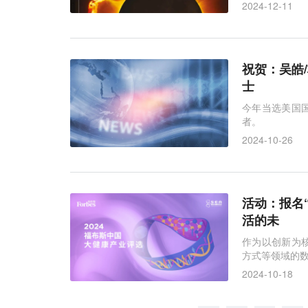
身免疫疾病的
2024-12-11
祝贺：吴皓
士
今年当选美国
者。
2024-10-26
活动：报名
活的未
作为以创新为
方式等领域的
2024-10-18