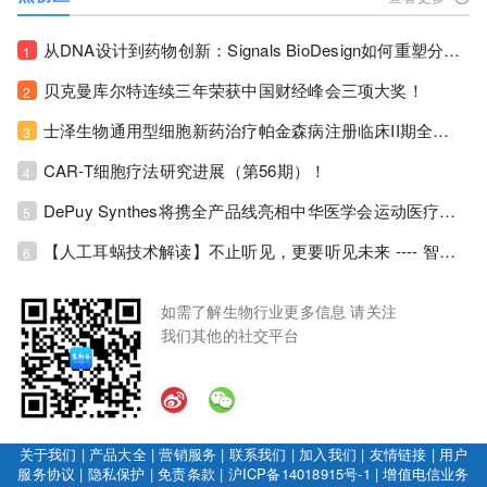
从DNA设计到药物创新：Signals BioDesign如何重塑分子生物学研发生态！
1
贝克曼库尔特连续三年荣获中国财经峰会三项大奖！
2
士泽生物通用型细胞新药治疗帕金森病注册临床II期全部入组完成！
3
CAR-T细胞疗法研究进展（第56期）！
4
DePuy Synthes将携全产品线亮相中华医学会运动医疗分会大会，加码布局中国运动医学创新赛道！
5
【人工耳蜗技术解读】不止听见，更要听见未来 ---- 智能耳蜗，开启人工耳蜗技术新纪元！
6
如需了解生物行业更多信息 请关注
我们其他的社交平台
关于我们
|
产品大全
|
营销服务
|
联系我们
|
加入我们
|
友情链接
|
用户
服务协议
|
隐私保护
|
免责条款
|
沪ICP备14018915号-1
|
增值电信业务