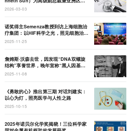
nneth Sun）为高级副总裁兼亚洲区主
管以扩大全球平台布局
2026-03-03
诺奖得主Semenza教授到访上海细胞治
疗集团：以HIF科学之光，照见细胞治疗
转化新路径
2025-11-25
詹姆斯·沃森去世，因发现“DNA双螺旋
结构”享誉世界，晚年宣称“黑人因基因
智力低”而饱受争议
2025-11-08
《勇敢的心》推出第三期 对话刘建实：
以心为灯，照亮医学与人性之路
2025-10-15
2025年诺贝尔化学奖揭晓！三位科学家
因对金属有机框架的发展获奖