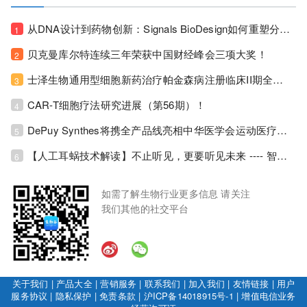
从DNA设计到药物创新：Signals BioDesign如何重塑分子生物学研发生态！
1
贝克曼库尔特连续三年荣获中国财经峰会三项大奖！
2
士泽生物通用型细胞新药治疗帕金森病注册临床II期全部入组完成！
3
CAR-T细胞疗法研究进展（第56期）！
4
DePuy Synthes将携全产品线亮相中华医学会运动医疗分会大会，加码布局中国运动医学创新赛道！
5
【人工耳蜗技术解读】不止听见，更要听见未来 ---- 智能耳蜗，开启人工耳蜗技术新纪元！
6
如需了解生物行业更多信息 请关注
我们其他的社交平台
关于我们
|
产品大全
|
营销服务
|
联系我们
|
加入我们
|
友情链接
|
用户
服务协议
|
隐私保护
|
免责条款
|
沪ICP备14018915号-1
|
增值电信业务