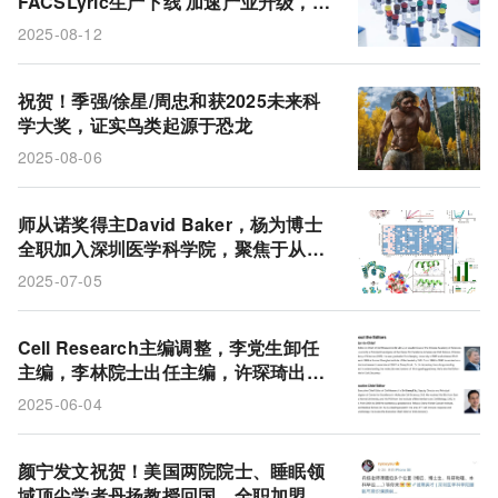
FACSLyric生产下线 加速产业升级，驱
动流式细胞术自动化、标准化、智能化
2025-08-12
祝贺！季强/徐星/周忠和获2025未来科
学大奖，证实鸟类起源于恐龙
2025-08-06
师从诺奖得主David Baker，杨为博士
全职加入深圳医学科学院，聚焦于从头
设计蛋白质药物
2025-07-05
Cell Research主编调整，李党生卸任
主编，李林院士出任主编，许琛琦出任
执行主编
2025-06-04
颜宁发文祝贺！美国两院院士、睡眠领
域顶尖学者丹扬教授回国，全职加盟深