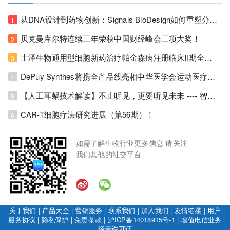
从DNA设计到药物创新：Signals BioDesign如何重塑分子生物学研发生态！
1
贝克曼库尔特连续三年荣获中国财经峰会三项大奖！
2
士泽生物通用型细胞新药治疗帕金森病注册临床II期全部入组完成！
3
DePuy Synthes将携全产品线亮相中华医学会运动医疗分会大会，加码布局中国运动医学创新赛道！
4
【人工耳蜗技术解读】不止听见，更要听见未来 ---- 智能耳蜗，开启人工耳蜗技术新纪元！
5
CAR-T细胞疗法研究进展（第56期）！
6
如需了解生物行业更多信息 请关注
我们其他的社交平台
关于我们
|
产品大全
|
营销服务
|
联系我们
|
加入我们
|
友情链接
|
用户
服务协议
|
隐私保护
|
免责条款
|
沪ICP备14018915号-1
|
增值电信业务
经营许可证