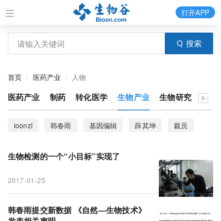
打开APP
搜索
首页
医药产业
人物
医药产业
制药
转化医学
生物产业
生物研究
医疗
ioonzl
韩春雨
基因编辑
薛其坤
裁员
Theranos
屠呦呦
撤回
专利
院士
生物检测的一个“小目标”实现了
未来科学大奖
树兰医学奖
生物技术
声明
2017-01-25
生物检测
自然
中科院微生物所
高福院士
小目标
卢煜明
韩春雨提交新数据 《自然—生物技术》
发表相关声明