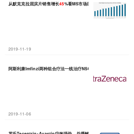
从默克克拉屈滨片销售增长
45
%看MS市场巨大的“胃口”
2019-11-19
阿斯利康Imfinzi两种组合疗法一线治疗NSCLC均显著改善
PFS
2019-11-06
罗氏Tecentriq+Avastin疗效强劲，总缓解率36%，疾病进展/死