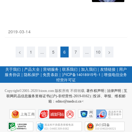
2019-03-14
<
1
...
5
6
7
...
10
>
关于我们
|
产品大全
|
营销服务
|
联系我们
|
加入我们
|
友情链接
|
用户
服务协议
|
隐私保护
|
免责条款
|
沪ICP备14018915号-1
|
增值电信业务
经营许可证
Copyright©2001-2020 bioon.com 版权所有 不得转载.
著作权声明
|
法律声明
|
互
联网药品信息服务资格证书((沪)-非经营性-2019-0162)
|
投诉、举报、维权邮
箱：editor@medsci.cn<
网
上海工商
络
社
会
征
021-54485309-8082
31010402000321